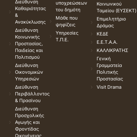
Διεύθυνση
υποχρεώσεων
Κοινωνικού
Καθαριότητας
του δημότη
Ταμείου (ΕΥΣΕΚΤ)
&
Μάθε που
Επιμελητήριο
Ανακύκλωσης
ψηφίζεις
Δράμας
Διεύθυνση
Υπηρεσίες
ΚΕΔΕ
Κοινωνικής
Τ.Π.Ε.
Ε.Ε.Τ.Α.Α.
Προστασίας,
Παιδείας και
ΚΑΛΛΙΚΡΑΤΗΣ
Πολιτισμού
Γενική
Διεύθυνση
Γραμματεία
Οικονομικών
Πολιτικής
Υπηρεσιών
Προστασίας
Διεύθυνση
Visit Drama
Περιβάλλοντος
& Πρασίνου
Διεύθυνση
Προσχολικής
Αγωγής και
Φροντίδας
Οικογένειας