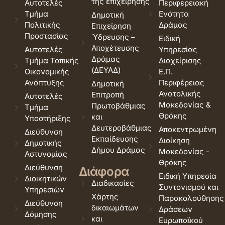
της επιχείρησης
Αυτοτελές
Περιφερειακή
Τμήμα
Ενότητα
Δημοτική
Πολιτικής
Δράμας
Επιχείρηση
Προστασίας
Ύδρευσης –
Ειδική
Αποχέτευσης
Αυτοτελές
Υπηρεσίας
Δράμας
Τμήμα Τοπικής
Διαχείρισης
(ΔΕΥΑΔ)
Οικονομικής
Ε.Π.
Ανάπτυξης
Περιφέρειας
Δημοτική
Ανατολικής
Επιτροπή
Αυτοτελές
Μακεδονίας &
Πρωτοβάθμιας
Τμήμα
Θράκης
και
Υποστήριξης
Δευτεροβάθμιας
Αποκεντρωμένη
Διεύθυνση
Εκπαίδευσης
Διοίκηση
Δημοτικής
Δήμου Δράμας
Μακεδονίας -
Αστυνομίας
Θράκης
Διεύθυνση
Διάφορα
Ειδική Υπηρεσία
Διοικητικών
Διαδικασίες
Συντονισμού και
Υπηρεσιών
Χάρτης
Παρακολούθησης
Διεύθυνση
δικαιωμάτων
Δράσεων
Δόμησης
και
Ευρωπαϊκού