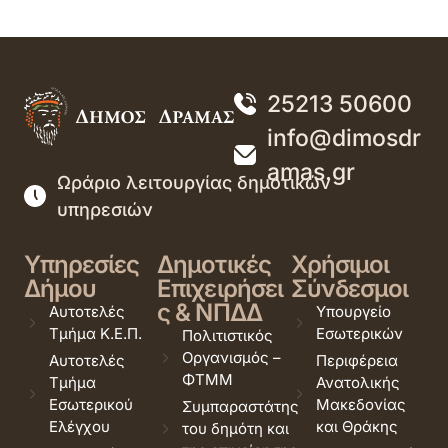
25213 50600
info@dimosdr
amas.gr
Ωράριο λειτουργίας δημοτικών
υπηρεσιών
Υπηρεσίες
Δημοτικές
Χρήσιμοι
Δήμου
Επιχειρήσει
Σύνδεσμοι
ς & ΝΠΔΔ
Αυτοτελές
Υπουργείο
Τμήμα Κ.Ε.Π.
Εσωτερικών
Πολιτιστικός
Οργανισμός –
Αυτοτελές
Περιφέρεια
ΦΤΜΜ
Τμήμα
Ανατολικής
Εσωτερικού
Μακεδονίας
Συμπαραστάτης
Ελέγχου
και Θράκης
του δημότη και