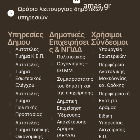
amas.gr
Ωράριο λειτουργίας δημοτικών
υπηρεσιών
Υπηρεσίες
Δημοτικές
Χρήσιμοι
Δήμου
Επιχειρήσει
Σύνδεσμοι
ς & ΝΠΔΔ
Αυτοτελές
Υπουργείο
Τμήμα Κ.Ε.Π.
Εσωτερικών
Πολιτιστικός
Οργανισμός –
Αυτοτελές
Περιφέρεια
ΦΤΜΜ
Τμήμα
Ανατολικής
Εσωτερικού
Μακεδονίας
Συμπαραστάτης
Ελέγχου
και Θράκης
του δημότη και
της επιχείρησης
Αυτοτελές
Περιφερειακή
Τμήμα
Ενότητα
Δημοτική
Πολιτικής
Δράμας
Επιχείρηση
Προστασίας
Ύδρευσης –
Ειδική
Αποχέτευσης
Αυτοτελές
Υπηρεσίας
Δράμας
Τμήμα Τοπικής
Διαχείρισης
(ΔΕΥΑΔ)
Οικονομικής
Ε.Π.