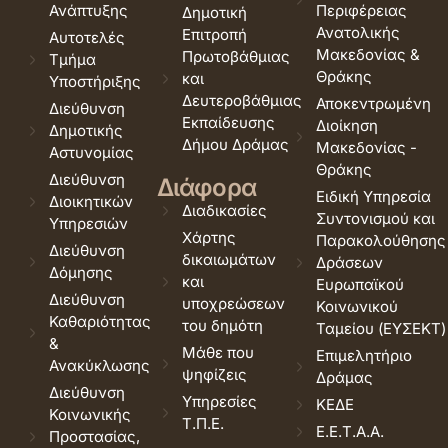
Ανάπτυξης
Περιφέρειας
Δημοτική
Ανατολικής
Επιτροπή
Αυτοτελές
Μακεδονίας &
Πρωτοβάθμιας
Τμήμα
Θράκης
και
Υποστήριξης
Δευτεροβάθμιας
Αποκεντρωμένη
Διεύθυνση
Εκπαίδευσης
Διοίκηση
Δημοτικής
Δήμου Δράμας
Μακεδονίας -
Αστυνομίας
Θράκης
Διεύθυνση
Διάφορα
Ειδική Υπηρεσία
Διοικητικών
Διαδικασίες
Συντονισμού και
Υπηρεσιών
Χάρτης
Παρακολούθησης
Διεύθυνση
δικαιωμάτων
Δράσεων
Δόμησης
και
Ευρωπαϊκού
Διεύθυνση
υποχρεώσεων
Κοινωνικού
Καθαριότητας
του δημότη
Ταμείου (ΕΥΣΕΚΤ)
&
Μάθε που
Επιμελητήριο
Ανακύκλωσης
ψηφίζεις
Δράμας
Διεύθυνση
Υπηρεσίες
ΚΕΔΕ
Κοινωνικής
Τ.Π.Ε.
Ε.Ε.Τ.Α.Α.
Προστασίας,