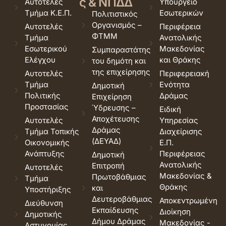
ς & ΝΠΔΔ
Αυτοτελές
Υπουργείο
Τμήμα Κ.Ε.Π.
Εσωτερικών
Πολιτιστικός
Οργανισμός –
Αυτοτελές
Περιφέρεια
ΦΤΜΜ
Τμήμα
Ανατολικής
Εσωτερικού
Μακεδονίας
Συμπαραστάτης
Ελέγχου
και Θράκης
του δημότη και
της επιχείρησης
Αυτοτελές
Περιφερειακή
Τμήμα
Ενότητα
Δημοτική
Πολιτικής
Δράμας
Επιχείρηση
Προστασίας
Ύδρευσης –
Ειδική
Αποχέτευσης
Αυτοτελές
Υπηρεσίας
Δράμας
Τμήμα Τοπικής
Διαχείρισης
(ΔΕΥΑΔ)
Οικονομικής
Ε.Π.
Ανάπτυξης
Περιφέρειας
Δημοτική
Ανατολικής
Επιτροπή
Αυτοτελές
Μακεδονίας &
Πρωτοβάθμιας
Τμήμα
Θράκης
και
Υποστήριξης
Δευτεροβάθμιας
Αποκεντρωμένη
Διεύθυνση
Εκπαίδευσης
Διοίκηση
Δημοτικής
Δήμου Δράμας
Μακεδονίας -
Αστυνομίας