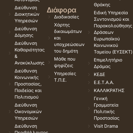
Θράκης
Διεύθυνση
Διάφορα
Ειδική Υπηρεσία
Διοικητικών
Διαδικασίες
Συντονισμού και
Υπηρεσιών
Χάρτης
Παρακολούθησης
Διεύθυνση
δικαιωμάτων
Δράσεων
Δόμησης
και
Ευρωπαϊκού
Διεύθυνση
υποχρεώσεων
Κοινωνικού
Καθαριότητας
του δημότη
Ταμείου (ΕΥΣΕΚΤ)
&
Μάθε που
Επιμελητήριο
Ανακύκλωσης
ψηφίζεις
Δράμας
Διεύθυνση
Υπηρεσίες
ΚΕΔΕ
Κοινωνικής
Τ.Π.Ε.
Ε.Ε.Τ.Α.Α.
Προστασίας,
Παιδείας και
ΚΑΛΛΙΚΡΑΤΗΣ
Πολιτισμού
Γενική
Διεύθυνση
Γραμματεία
Οικονομικών
Πολιτικής
Υπηρεσιών
Προστασίας
Διεύθυνση
Visit Drama
Περιβάλλοντος