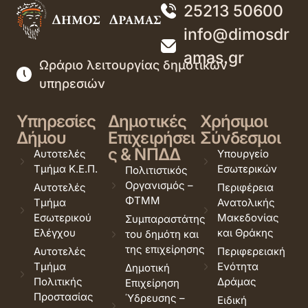
25213 50600
info@dimosdr
amas.gr
Ωράριο λειτουργίας δημοτικών
υπηρεσιών
Υπηρεσίες
Δημοτικές
Χρήσιμοι
Δήμου
Επιχειρήσει
Σύνδεσμοι
ς & ΝΠΔΔ
Αυτοτελές
Υπουργείο
Τμήμα Κ.Ε.Π.
Εσωτερικών
Πολιτιστικός
Οργανισμός –
Αυτοτελές
Περιφέρεια
ΦΤΜΜ
Τμήμα
Ανατολικής
Εσωτερικού
Μακεδονίας
Συμπαραστάτης
Ελέγχου
και Θράκης
του δημότη και
της επιχείρησης
Αυτοτελές
Περιφερειακή
Τμήμα
Ενότητα
Δημοτική
Πολιτικής
Δράμας
Επιχείρηση
Προστασίας
Ύδρευσης –
Ειδική