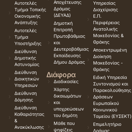
Αποχέτευσης
Αυτοτελές
Υπηρεσίας
Δράμας
Τμήμα Τοπικής
Διαχείρισης
(ΔΕΥΑΔ)
Οικονομικής
Ε.Π.
Ανάπτυξης
Περιφέρειας
Δημοτική
Ανατολικής
Επιτροπή
Αυτοτελές
Μακεδονίας &
Πρωτοβάθμιας
Τμήμα
Θράκης
και
Υποστήριξης
Δευτεροβάθμιας
Αποκεντρωμένη
Διεύθυνση
Εκπαίδευσης
Διοίκηση
Δημοτικής
Δήμου Δράμας
Μακεδονίας -
Αστυνομίας
Θράκης
Διεύθυνση
Διάφορα
Ειδική Υπηρεσία
Διοικητικών
Διαδικασίες
Συντονισμού και
Υπηρεσιών
Χάρτης
Παρακολούθησης
Διεύθυνση
δικαιωμάτων
Δράσεων
Δόμησης
και
Ευρωπαϊκού
Διεύθυνση
υποχρεώσεων
Κοινωνικού
Καθαριότητας
του δημότη
Ταμείου (ΕΥΣΕΚΤ)
&
Μάθε που
Επιμελητήριο
Ανακύκλωσης
ψηφίζεις
Δράμας