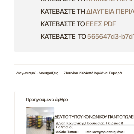
ΚΑΤΕΒΑΣΤΕ ΤΗ
ΔΙΑΥΓΕΙΑ ΠΕΡ
ΚΑΤΕΒΑΣΤΕ ΤΟ
ΕΕΕΣ PDF
ΚΑΤΕΒΑΣΤΕ ΤΟ
565647d3-b7d1
Διαγωνισμοί - Διακηρύξεις
7 Ιουνίου 2024
από
Ιορδάνα Σαμαρά
Προηγούμενο άρθρο
ΔΕΛΤΙΟ ΤΥΠΟΥ ΚΟΙΝΩΝΙΚΟΥ ΠΑΝΤΟΠΩΛΕ
Δ/νση Κοινωνικής Προστασίας, Παιδείας &
Πολιτισμού
Δελτία Τύπου
Μη κατηγοριοποιημένο