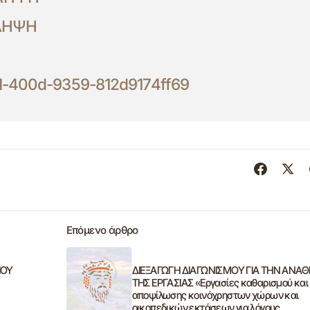
ΙΛΗΨΗ
-400d-9359-812d9174ff69
Επόμενο άρθρο
ΙΟΥ
ΔΙΕΞΑΓΩΓΗ ΔΙΑΓΩΝΙΣΜΟΥ ΓΙΑ ΤΗΝ ΑΝΑ
ΤΗΣ ΕΡΓΑΣΙΑΣ «Εργασίες καθαρισμού και
αποψίλωσης κοινόχρηστων χώρων και
οικοπεδικών εκτάσεων για λόγους