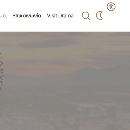
μοι
Επικοινωνία
Visit Drama
ΔΙΕΞΑΓΩΓΗ ΔΙΑΓΩΝΙΣΜΟΥ ΓΙΑ ΤΗΝ
“ΕΡΓΑΣΙΕΣ
ΑΝΑΘΕΣΗ ΤΗΣ ΕΡΓΑΣΙΑΣ «Εργασίες
καθαρισμού και αποψίλωσης
ΝΕΡΟΥ ΤΟΥ
κοινόχρηστων χώρων και οικοπεδικών
εκτάσεων για λόγους πυροπροστασίας»
για τα έτη 2024 και 2025