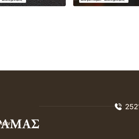
252
σιών