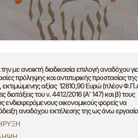
ην με ανοικτή διαδικασία επιλογή αναδόχου γι
ασίες πρόληψης και αντιπυρικής προστασίας της
εκτιμώμενης αξίας 12810,90 Ευρώ (πλέον Φ.Π.Α
 διατάξεις του ν. 4412/2016 (Α’ 147) και β) τους
υς ενδιαφερόμενους οικονομικούς φορείς να
δειξη αναδόχου εκτέλεσης της ως άνω εργασία
ΗΡΥΞΗ
ΛΗΨΗ