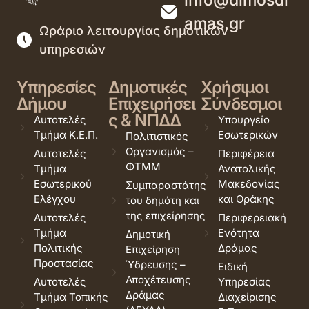
amas.gr
Ωράριο λειτουργίας δημοτικών
υπηρεσιών
Υπηρεσίες
Δημοτικές
Χρήσιμοι
Δήμου
Επιχειρήσει
Σύνδεσμοι
ς & ΝΠΔΔ
Αυτοτελές
Υπουργείο
Τμήμα Κ.Ε.Π.
Εσωτερικών
Πολιτιστικός
Οργανισμός –
Αυτοτελές
Περιφέρεια
ΦΤΜΜ
Τμήμα
Ανατολικής
Εσωτερικού
Μακεδονίας
Συμπαραστάτης
Ελέγχου
και Θράκης
του δημότη και
της επιχείρησης
Αυτοτελές
Περιφερειακή
Τμήμα
Ενότητα
Δημοτική
Πολιτικής
Δράμας
Επιχείρηση
Προστασίας
Ύδρευσης –
Ειδική
Αποχέτευσης
Αυτοτελές
Υπηρεσίας
Δράμας
Τμήμα Τοπικής
Διαχείρισης