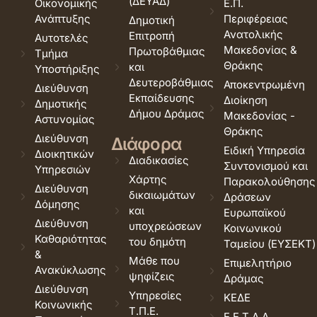
(ΔΕΥΑΔ)
Οικονομικής
Ε.Π.
Ανάπτυξης
Περιφέρειας
Δημοτική
Ανατολικής
Επιτροπή
Αυτοτελές
Μακεδονίας &
Πρωτοβάθμιας
Τμήμα
Θράκης
και
Υποστήριξης
Δευτεροβάθμιας
Αποκεντρωμένη
Διεύθυνση
Εκπαίδευσης
Διοίκηση
Δημοτικής
Δήμου Δράμας
Μακεδονίας -
Αστυνομίας
Θράκης
Διεύθυνση
Διάφορα
Ειδική Υπηρεσία
Διοικητικών
Διαδικασίες
Συντονισμού και
Υπηρεσιών
Χάρτης
Παρακολούθησης
Διεύθυνση
δικαιωμάτων
Δράσεων
Δόμησης
και
Ευρωπαϊκού
Διεύθυνση
υποχρεώσεων
Κοινωνικού
Καθαριότητας
του δημότη
Ταμείου (ΕΥΣΕΚΤ)
&
Μάθε που
Επιμελητήριο
Ανακύκλωσης
ψηφίζεις
Δράμας
Διεύθυνση
Υπηρεσίες
ΚΕΔΕ
Κοινωνικής
Τ.Π.Ε.
Ε.Ε.Τ.Α.Α.