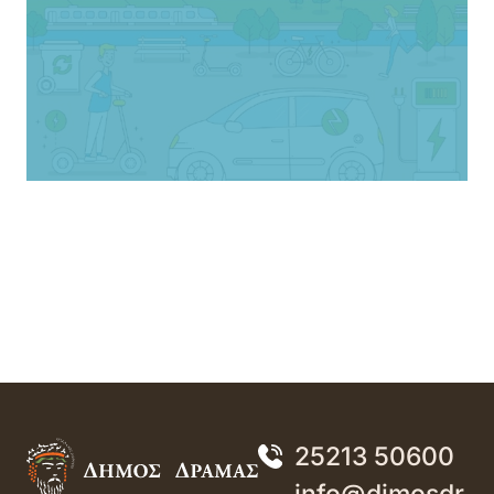
25213 50600
info@dimosdr