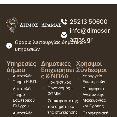
25213 50600
info@dimosdr
amas.gr
Ωράριο λειτουργίας δημοτικών
υπηρεσιών
Υπηρεσίες
Δημοτικές
Χρήσιμοι
Δήμου
Επιχειρήσει
Σύνδεσμοι
ς & ΝΠΔΔ
Αυτοτελές
Υπουργείο
Τμήμα Κ.Ε.Π.
Εσωτερικών
Πολιτιστικός
Οργανισμός –
Αυτοτελές
Περιφέρεια
ΦΤΜΜ
Τμήμα
Ανατολικής
Εσωτερικού
Μακεδονίας
Συμπαραστάτης
Ελέγχου
και Θράκης
του δημότη και
της επιχείρησης
Αυτοτελές
Περιφερειακή