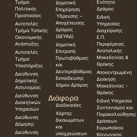
Τμήμα
Ενότητα
Δημοτική
Πολιτικής
Δράμας
Επιχείρηση
Προστασίας
Ύδρευσης –
Ειδική
Αποχέτευσης
Αυτοτελές
Υπηρεσίας
Δράμας
Τμήμα Τοπικής
Διαχείρισης
(ΔΕΥΑΔ)
Οικονομικής
Ε.Π.
Ανάπτυξης
Περιφέρειας
Δημοτική
Ανατολικής
Επιτροπή
Αυτοτελές
Μακεδονίας &
Πρωτοβάθμιας
Τμήμα
Θράκης
και
Υποστήριξης
Δευτεροβάθμιας
Αποκεντρωμένη
Διεύθυνση
Εκπαίδευσης
Διοίκηση
Δημοτικής
Δήμου Δράμας
Μακεδονίας -
Αστυνομίας
Θράκης
Διεύθυνση
Διάφορα
Ειδική Υπηρεσία
Διοικητικών
Διαδικασίες
Συντονισμού και
Υπηρεσιών
Χάρτης
Παρακολούθησης
Διεύθυνση
δικαιωμάτων
Δράσεων
Δόμησης
και
Ευρωπαϊκού
Διεύθυνση
υποχρεώσεων
Κοινωνικού