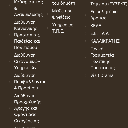
Καθαριότητας
του δημότη
Ταμείου (ΕΥΣΕΚΤ)
&
Μάθε που
Επιμελητήριο
Ανακύκλωσης
ψηφίζεις
Δράμας
Διεύθυνση
Υπηρεσίες
ΚΕΔΕ
Κοινωνικής
Τ.Π.Ε.
Ε.Ε.Τ.Α.Α.
Προστασίας,
Παιδείας και
ΚΑΛΛΙΚΡΑΤΗΣ
Πολιτισμού
Γενική
Διεύθυνση
Γραμματεία
Οικονομικών
Πολιτικής
Υπηρεσιών
Προστασίας
Διεύθυνση
Visit Drama
Περιβάλλοντος
& Πρασίνου
Διεύθυνση
Προσχολικής
Αγωγής και
Φροντίδας
Οικογένειας