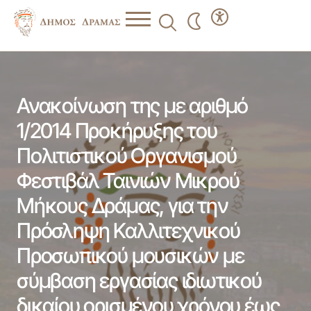
Ανακοίνωση της με αριθμό 1/2014 Προκήρυξης του
Πολιτιστικού Οργανισμού Φεστιβάλ Ταινιών Μικρού
Μήκους Δράμας, για την Πρόσληψη Καλλιτεχνικού
Προσωπικού μουσικών με σύμβαση εργασίας ιδιωτικού
Ανακοίνωση της με αριθμό
δικαίου ορισμένου χρόνου έως δέκα (10) μηνών, επί
ωρομισθία,
1/2014 Προκήρυξης του
Πολιτιστικού Οργανισμού
Φεστιβάλ Ταινιών Μικρού
Μήκους Δράμας, για την
Πρόσληψη Καλλιτεχνικού
Προσωπικού μουσικών με
σύμβαση εργασίας ιδιωτικού
δικαίου ορισμένου χρόνου έως