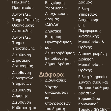
Πολιτικής
Δράμας
Επιχείρηση
Προστασίας
Ύδρευσης –
Ειδική
Αποχέτευσης
Αυτοτελές
Υπηρεσίας
Δράμας
Τμήμα Τοπικής
Διαχείρισης
(ΔΕΥΑΔ)
Οικονομικής
Ε.Π.
Ανάπτυξης
Περιφέρειας
Δημοτική
Ανατολικής
Επιτροπή
Αυτοτελές
Μακεδονίας &
Πρωτοβάθμιας
Τμήμα
Θράκης
και
Υποστήριξης
Δευτεροβάθμιας
Αποκεντρωμένη
Διεύθυνση
Εκπαίδευσης
Διοίκηση
Δημοτικής
Δήμου Δράμας
Μακεδονίας -
Αστυνομίας
Θράκης
Διεύθυνση
Διάφορα
Ειδική Υπηρεσία
Διοικητικών
Διαδικασίες
Συντονισμού και
Υπηρεσιών
Χάρτης
Παρακολούθησης
Διεύθυνση
δικαιωμάτων
Δράσεων
Δόμησης
και
Ευρωπαϊκού
Διεύθυνση
υποχρεώσεων
Κοινωνικού
Καθαριότητας
του δημότη
Ταμείου (ΕΥΣΕΚΤ)