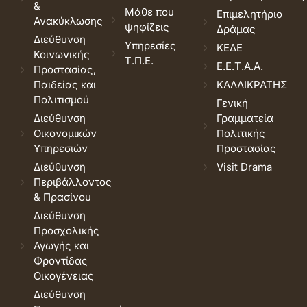
&
Μάθε που
Επιμελητήριο
Ανακύκλωσης
ψηφίζεις
Δράμας
Διεύθυνση
Υπηρεσίες
ΚΕΔΕ
Κοινωνικής
Τ.Π.Ε.
Ε.Ε.Τ.Α.Α.
Προστασίας,
Παιδείας και
ΚΑΛΛΙΚΡΑΤΗΣ
Πολιτισμού
Γενική
Διεύθυνση
Γραμματεία
Οικονομικών
Πολιτικής
Υπηρεσιών
Προστασίας
Διεύθυνση
Visit Drama
Περιβάλλοντος
& Πρασίνου
Διεύθυνση
Προσχολικής
Αγωγής και
Φροντίδας
Οικογένειας
Διεύθυνση