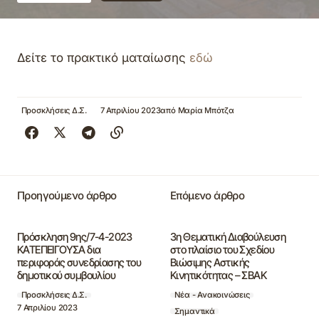
Δείτε το πρακτικό ματαίωσης
εδώ
Προσκλήσεις Δ.Σ.
7 Απριλίου 2023
από
Μαρία Μπότζα
Προηγούμενο άρθρο
Επόμενο άρθρο
Πρόσκληση 9ης/7-4-2023
3η Θεματική Διαβούλευση
ΚΑΤΕΠΕΙΓΟΥΣΑ δια
στο πλαίσιο του Σχεδίου
περιφοράς συνεδρίασης του
Βιώσιμης Αστικής
δημοτικού συμβουλίου
Κινητικότητας – ΣΒΑΚ
Προσκλήσεις Δ.Σ.
Νέα - Ανακοινώσεις
7 Απριλίου 2023
Σημαντικά