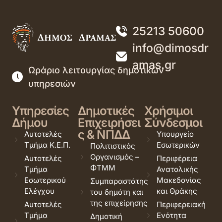
25213 50600
info@dimosdr
amas.gr
Ωράριο λειτουργίας δημοτικών
υπηρεσιών
Υπηρεσίες
Δημοτικές
Χρήσιμοι
Δήμου
Επιχειρήσει
Σύνδεσμοι
ς & ΝΠΔΔ
Αυτοτελές
Υπουργείο
Τμήμα Κ.Ε.Π.
Εσωτερικών
Πολιτιστικός
Οργανισμός –
Αυτοτελές
Περιφέρεια
ΦΤΜΜ
Τμήμα
Ανατολικής
Εσωτερικού
Μακεδονίας
Συμπαραστάτης
Ελέγχου
και Θράκης
του δημότη και
της επιχείρησης
Αυτοτελές
Περιφερειακή
Τμήμα
Ενότητα
Δημοτική