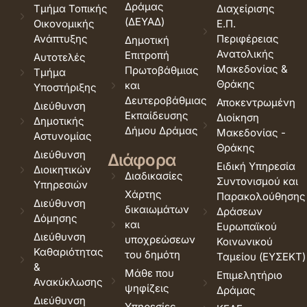
Δράμας
Τμήμα Τοπικής
Διαχείρισης
(ΔΕΥΑΔ)
Οικονομικής
Ε.Π.
Ανάπτυξης
Περιφέρειας
Δημοτική
Ανατολικής
Επιτροπή
Αυτοτελές
Μακεδονίας &
Πρωτοβάθμιας
Τμήμα
Θράκης
και
Υποστήριξης
Δευτεροβάθμιας
Αποκεντρωμένη
Διεύθυνση
Εκπαίδευσης
Διοίκηση
Δημοτικής
Δήμου Δράμας
Μακεδονίας -
Αστυνομίας
Θράκης
Διεύθυνση
Διάφορα
Ειδική Υπηρεσία
Διοικητικών
Διαδικασίες
Συντονισμού και
Υπηρεσιών
Χάρτης
Παρακολούθησης
Διεύθυνση
δικαιωμάτων
Δράσεων
Δόμησης
και
Ευρωπαϊκού
Διεύθυνση
υποχρεώσεων
Κοινωνικού
Καθαριότητας
του δημότη
Ταμείου (ΕΥΣΕΚΤ)
&
Μάθε που
Επιμελητήριο
Ανακύκλωσης
ψηφίζεις
Δράμας
Διεύθυνση
Υπηρεσίες