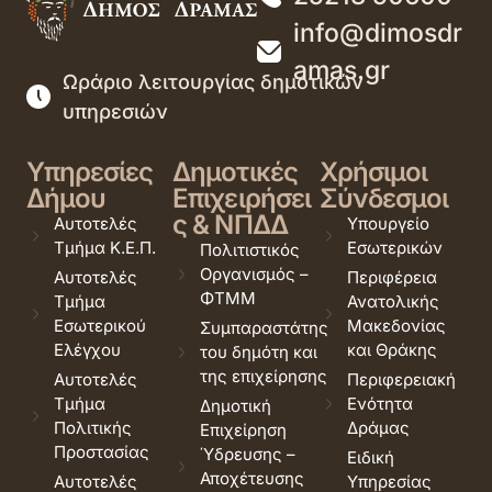
info@dimosdr
amas.gr
Ωράριο λειτουργίας δημοτικών
υπηρεσιών
Υπηρεσίες
Δημοτικές
Χρήσιμοι
Δήμου
Επιχειρήσει
Σύνδεσμοι
ς & ΝΠΔΔ
Αυτοτελές
Υπουργείο
Τμήμα Κ.Ε.Π.
Εσωτερικών
Πολιτιστικός
Οργανισμός –
Αυτοτελές
Περιφέρεια
ΦΤΜΜ
Τμήμα
Ανατολικής
Εσωτερικού
Μακεδονίας
Συμπαραστάτης
Ελέγχου
και Θράκης
του δημότη και
της επιχείρησης
Αυτοτελές
Περιφερειακή
Τμήμα
Ενότητα
Δημοτική
Πολιτικής
Δράμας
Επιχείρηση
Προστασίας
Ύδρευσης –
Ειδική
Αποχέτευσης
Αυτοτελές
Υπηρεσίας