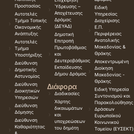
Προστασίας
Ύδρευσης –
Ειδική
Αποχέτευσης
Αυτοτελές
Υπηρεσίας
Δράμας
Τμήμα Τοπικής
Διαχείρισης
(ΔΕΥΑΔ)
Οικονομικής
Ε.Π.
Ανάπτυξης
Περιφέρειας
Δημοτική
Ανατολικής
Επιτροπή
Αυτοτελές
Μακεδονίας &
Πρωτοβάθμιας
Τμήμα
Θράκης
και
Υποστήριξης
Δευτεροβάθμιας
Αποκεντρωμένη
Διεύθυνση
Εκπαίδευσης
Διοίκηση
Δημοτικής
Δήμου Δράμας
Μακεδονίας -
Αστυνομίας
Θράκης
Διεύθυνση
Διάφορα
Ειδική Υπηρεσία
Διοικητικών
Διαδικασίες
Συντονισμού και
Υπηρεσιών
Χάρτης
Παρακολούθησης
Διεύθυνση
δικαιωμάτων
Δράσεων
Δόμησης
και
Ευρωπαϊκού
Διεύθυνση
υποχρεώσεων
Κοινωνικού
Καθαριότητας
του δημότη
Ταμείου (ΕΥΣΕΚΤ)
&