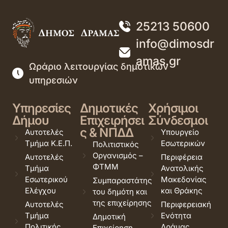
25213 50600
info@dimosdr
amas.gr
Ωράριο λειτουργίας δημοτικών
υπηρεσιών
Υπηρεσίες
Δημοτικές
Χρήσιμοι
Δήμου
Επιχειρήσει
Σύνδεσμοι
ς & ΝΠΔΔ
Αυτοτελές
Υπουργείο
Τμήμα Κ.Ε.Π.
Εσωτερικών
Πολιτιστικός
Οργανισμός –
Αυτοτελές
Περιφέρεια
ΦΤΜΜ
Τμήμα
Ανατολικής
Εσωτερικού
Μακεδονίας
Συμπαραστάτης
Ελέγχου
και Θράκης
του δημότη και
της επιχείρησης
Αυτοτελές
Περιφερειακή
Τμήμα
Ενότητα
Δημοτική
Πολιτικής
Δράμας
Επιχείρηση