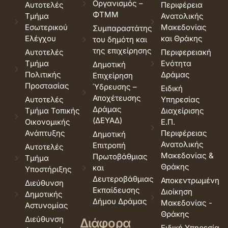
Οργανισμός –
Αυτοτελές
Περιφέρεια
ΦΤΜΜ
Τμήμα
Ανατολικής
Εσωτερικού
Μακεδονίας
Συμπαραστάτης
Ελέγχου
και Θράκης
του δημότη και
της επιχείρησης
Αυτοτελές
Περιφερειακή
Τμήμα
Ενότητα
Δημοτική
Πολιτικής
Δράμας
Επιχείρηση
Προστασίας
Ύδρευσης –
Ειδική
Αποχέτευσης
Αυτοτελές
Υπηρεσίας
Δράμας
Τμήμα Τοπικής
Διαχείρισης
(ΔΕΥΑΔ)
Οικονομικής
Ε.Π.
Ανάπτυξης
Περιφέρειας
Δημοτική
Ανατολικής
Επιτροπή
Αυτοτελές
Μακεδονίας &
Πρωτοβάθμιας
Τμήμα
Θράκης
και
Υποστήριξης
Δευτεροβάθμιας
Αποκεντρωμένη
Διεύθυνση
Εκπαίδευσης
Διοίκηση
Δημοτικής
Δήμου Δράμας
Μακεδονίας -
Αστυνομίας
Θράκης
Διεύθυνση
Διάφορα
Ειδική Υπηρεσία