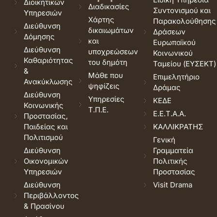
Διοικητικών
Διαδικασίες
Συντονισμού και
Υπηρεσιών
Χάρτης
Παρακολούθησης
Διεύθυνση
δικαιωμάτων
Δράσεων
Δόμησης
και
Ευρωπαϊκού
Διεύθυνση
υποχρεώσεων
Κοινωνικού
Καθαριότητας
του δημότη
Ταμείου (ΕΥΣΕΚΤ)
&
Μάθε που
Επιμελητήριο
Ανακύκλωσης
ψηφίζεις
Δράμας
Διεύθυνση
Υπηρεσίες
ΚΕΔΕ
Κοινωνικής
Τ.Π.Ε.
Ε.Ε.Τ.Α.Α.
Προστασίας,
Παιδείας και
ΚΑΛΛΙΚΡΑΤΗΣ
Πολιτισμού
Γενική
Διεύθυνση
Γραμματεία
Οικονομικών
Πολιτικής
Υπηρεσιών
Προστασίας
Διεύθυνση
Visit Drama
Περιβάλλοντος
& Πρασίνου