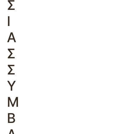
Σ
Ι
Α
Σ
Σ
Υ
Μ
Β