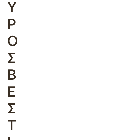
Υ
Ρ
Ο
Σ
Β
Ε
Σ
Τ