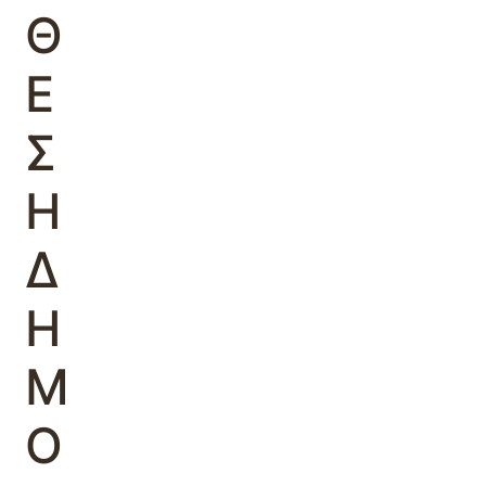
Θ
Ε
Σ
Η
Δ
Η
Μ
Ο