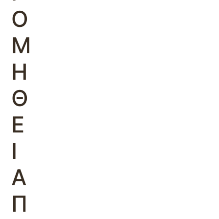
Ο
Μ
Η
Θ
Ε
Ι
Α
Π