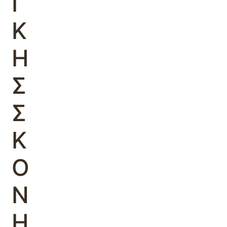
Ι
Κ
Η
Σ
Σ
Κ
Ο
Ν
Η