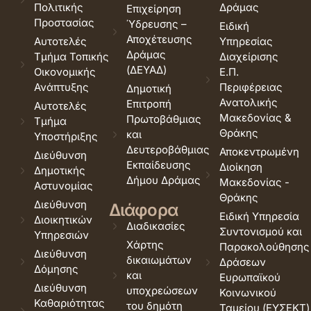
Πολιτικής
Δράμας
Επιχείρηση
Προστασίας
Ύδρευσης –
Ειδική
Αποχέτευσης
Αυτοτελές
Υπηρεσίας
Δράμας
Τμήμα Τοπικής
Διαχείρισης
(ΔΕΥΑΔ)
Οικονομικής
Ε.Π.
Ανάπτυξης
Περιφέρειας
Δημοτική
Ανατολικής
Επιτροπή
Αυτοτελές
Μακεδονίας &
Πρωτοβάθμιας
Τμήμα
Θράκης
και
Υποστήριξης
Δευτεροβάθμιας
Αποκεντρωμένη
Διεύθυνση
Εκπαίδευσης
Διοίκηση
Δημοτικής
Δήμου Δράμας
Μακεδονίας -
Αστυνομίας
Θράκης
Διεύθυνση
Διάφορα
Ειδική Υπηρεσία
Διοικητικών
Διαδικασίες
Συντονισμού και
Υπηρεσιών
Χάρτης
Παρακολούθησης
Διεύθυνση
δικαιωμάτων
Δράσεων
Δόμησης
και
Ευρωπαϊκού
Διεύθυνση
υποχρεώσεων
Κοινωνικού
Καθαριότητας
του δημότη
Ταμείου (ΕΥΣΕΚΤ)