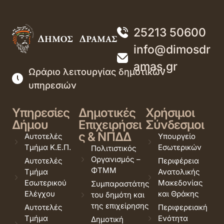
25213 50600
info@dimosdr
amas.gr
Ωράριο λειτουργίας δημοτικών
υπηρεσιών
Υπηρεσίες
Δημοτικές
Χρήσιμοι
Δήμου
Επιχειρήσει
Σύνδεσμοι
ς & ΝΠΔΔ
Αυτοτελές
Υπουργείο
Τμήμα Κ.Ε.Π.
Εσωτερικών
Πολιτιστικός
Οργανισμός –
Αυτοτελές
Περιφέρεια
ΦΤΜΜ
Τμήμα
Ανατολικής
Εσωτερικού
Μακεδονίας
Συμπαραστάτης
Ελέγχου
και Θράκης
του δημότη και
της επιχείρησης
Αυτοτελές
Περιφερειακή
Τμήμα
Ενότητα
Δημοτική