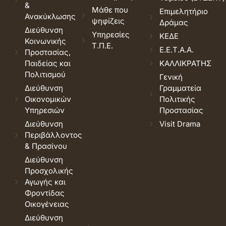
&
Μάθε που
Επιμελητήριο
Ανακύκλωσης
ψηφίζεις
Δράμας
Διεύθυνση
Υπηρεσίες
ΚΕΔΕ
Κοινωνικής
Τ.Π.Ε.
Ε.Ε.Τ.Α.Α.
Προστασίας,
Παιδείας και
ΚΑΛΛΙΚΡΑΤΗΣ
Πολιτισμού
Γενική
Διεύθυνση
Γραμματεία
Οικονομικών
Πολιτικής
Υπηρεσιών
Προστασίας
Διεύθυνση
Visit Drama
Περιβάλλοντος
& Πρασίνου
Διεύθυνση
Προσχολικής
Αγωγής και
Φροντίδας
Οικογένειας
Διεύθυνση