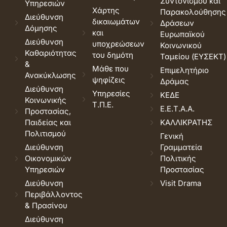
Συντονισμού και
Υπηρεσιών
Χάρτης
Παρακολούθησης
Διεύθυνση
δικαιωμάτων
Δράσεων
Δόμησης
και
Ευρωπαϊκού
Διεύθυνση
υποχρεώσεων
Κοινωνικού
Καθαριότητας
του δημότη
Ταμείου (ΕΥΣΕΚΤ)
&
Μάθε που
Επιμελητήριο
Ανακύκλωσης
ψηφίζεις
Δράμας
Διεύθυνση
Υπηρεσίες
ΚΕΔΕ
Κοινωνικής
Τ.Π.Ε.
Ε.Ε.Τ.Α.Α.
Προστασίας,
Παιδείας και
ΚΑΛΛΙΚΡΑΤΗΣ
Πολιτισμού
Γενική
Διεύθυνση
Γραμματεία
Οικονομικών
Πολιτικής
Υπηρεσιών
Προστασίας
Διεύθυνση
Visit Drama
Περιβάλλοντος
& Πρασίνου
Διεύθυνση