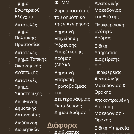
ΦΤΜΜ
Τμήμα
Ανατολικής
Εσωτερικού
Μακεδονίας
Συμπαραστάτης
Ελέγχου
και Θράκης
του δημότη και
της επιχείρησης
Αυτοτελές
Περιφερειακή
Τμήμα
Ενότητα
Δημοτική
Πολιτικής
Δράμας
Επιχείρηση
Προστασίας
Ύδρευσης –
Ειδική
Αποχέτευσης
Αυτοτελές
Υπηρεσίας
Δράμας
Τμήμα Τοπικής
Διαχείρισης
(ΔΕΥΑΔ)
Οικονομικής
Ε.Π.
Ανάπτυξης
Περιφέρειας
Δημοτική
Ανατολικής
Επιτροπή
Αυτοτελές
Μακεδονίας &
Πρωτοβάθμιας
Τμήμα
Θράκης
και
Υποστήριξης
Δευτεροβάθμιας
Αποκεντρωμένη
Διεύθυνση
Εκπαίδευσης
Διοίκηση
Δημοτικής
Δήμου Δράμας
Μακεδονίας -
Αστυνομίας
Θράκης
Διεύθυνση
Διάφορα
Ειδική Υπηρεσία
Διοικητικών
Διαδικασίες