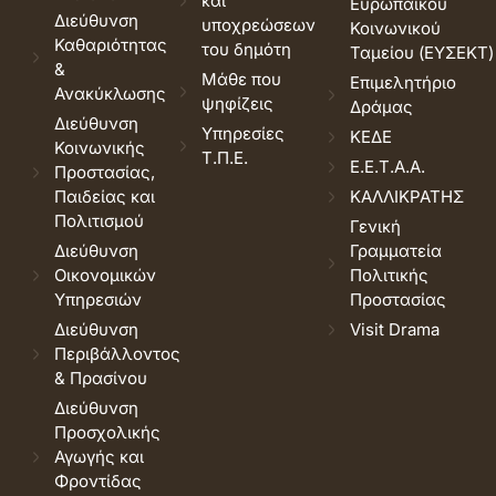
και
Ευρωπαϊκού
Διεύθυνση
υποχρεώσεων
Κοινωνικού
Καθαριότητας
του δημότη
Ταμείου (ΕΥΣΕΚΤ)
&
Μάθε που
Επιμελητήριο
Ανακύκλωσης
ψηφίζεις
Δράμας
Διεύθυνση
Υπηρεσίες
ΚΕΔΕ
Κοινωνικής
Τ.Π.Ε.
Ε.Ε.Τ.Α.Α.
Προστασίας,
Παιδείας και
ΚΑΛΛΙΚΡΑΤΗΣ
Πολιτισμού
Γενική
Διεύθυνση
Γραμματεία
Οικονομικών
Πολιτικής
Υπηρεσιών
Προστασίας
Διεύθυνση
Visit Drama
Περιβάλλοντος
& Πρασίνου
Διεύθυνση
Προσχολικής
Αγωγής και
Φροντίδας