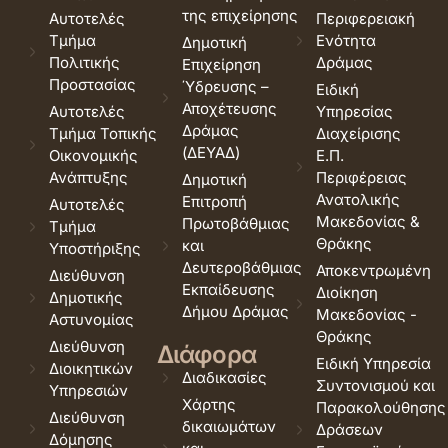
της επιχείρησης
Αυτοτελές
Περιφερειακή
Τμήμα
Ενότητα
Δημοτική
Πολιτικής
Δράμας
Επιχείρηση
Προστασίας
Ύδρευσης –
Ειδική
Αποχέτευσης
Αυτοτελές
Υπηρεσίας
Δράμας
Τμήμα Τοπικής
Διαχείρισης
(ΔΕΥΑΔ)
Οικονομικής
Ε.Π.
Ανάπτυξης
Περιφέρειας
Δημοτική
Ανατολικής
Επιτροπή
Αυτοτελές
Μακεδονίας &
Πρωτοβάθμιας
Τμήμα
Θράκης
και
Υποστήριξης
Δευτεροβάθμιας
Αποκεντρωμένη
Διεύθυνση
Εκπαίδευσης
Διοίκηση
Δημοτικής
Δήμου Δράμας
Μακεδονίας -
Αστυνομίας
Θράκης
Διεύθυνση
Διάφορα
Ειδική Υπηρεσία
Διοικητικών
Διαδικασίες
Συντονισμού και
Υπηρεσιών
Χάρτης
Παρακολούθησης
Διεύθυνση
δικαιωμάτων
Δράσεων
Δόμησης