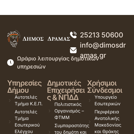
25213 50600
info@dimosdr
amas.gr
Ωράριο λειτουργίας δημοτικών
υπηρεσιών
Υπηρεσίες
Δημοτικές
Χρήσιμοι
Δήμου
Επιχειρήσει
Σύνδεσμοι
ς & ΝΠΔΔ
Αυτοτελές
Υπουργείο
Τμήμα Κ.Ε.Π.
Εσωτερικών
Πολιτιστικός
Οργανισμός –
Αυτοτελές
Περιφέρεια
ΦΤΜΜ
Τμήμα
Ανατολικής
Εσωτερικού
Μακεδονίας
Συμπαραστάτης
Ελέγχου
και Θράκης
του δημότη και