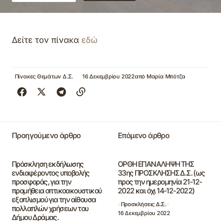
Δείτε τον πίνακα
εδώ
Πίνακες Θεμάτων Δ.Σ.
16 Δεκεμβρίου 2022
από
Μαρία Μπότζα
Προηγούμενο άρθρο
Επόμενο άρθρο
Πρόσκληση εκδήλωσης
ΟΡΘΗ ΕΠΑΝΑΛΗΨΗ ΤΗΣ
ενδιαφέροντος υποβολής
33ης ΠΡΟΣΚΛΗΣΗΣ Δ.Σ. (ως
προσφοράς, για την
προς την ημερομηνία 21-12-
προμήθεια οπτικοακουστικού
2022 και όχι 14-12-2022)
εξοπλισμού για την αίθουσα
Προσκλήσεις Δ.Σ.
πολλαπλών χρήσεων του
16 Δεκεμβρίου 2022
Δήμου Δράμας.