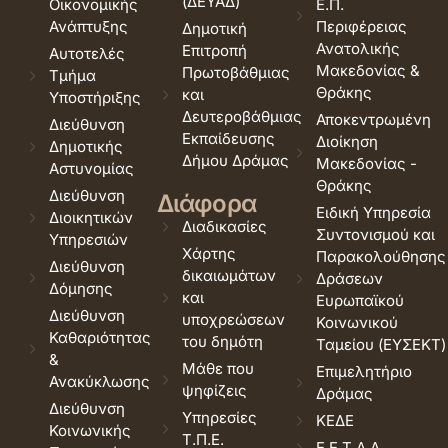
(ΔΕΥΑΔ)
Οικονομικής
Ε.Π.
Ανάπτυξης
Περιφέρειας
Δημοτική
Ανατολικής
Επιτροπή
Αυτοτελές
Μακεδονίας &
Πρωτοβάθμιας
Τμήμα
Θράκης
και
Υποστήριξης
Δευτεροβάθμιας
Αποκεντρωμένη
Διεύθυνση
Εκπαίδευσης
Διοίκηση
Δημοτικής
Δήμου Δράμας
Μακεδονίας -
Αστυνομίας
Θράκης
Διεύθυνση
Διάφορα
Ειδική Υπηρεσία
Διοικητικών
Διαδικασίες
Συντονισμού και
Υπηρεσιών
Χάρτης
Παρακολούθησης
Διεύθυνση
δικαιωμάτων
Δράσεων
Δόμησης
και
Ευρωπαϊκού
Διεύθυνση
υποχρεώσεων
Κοινωνικού
Καθαριότητας
του δημότη
Ταμείου (ΕΥΣΕΚΤ)
&
Μάθε που
Επιμελητήριο
Ανακύκλωσης
ψηφίζεις
Δράμας
Διεύθυνση
Υπηρεσίες
ΚΕΔΕ
Κοινωνικής
Τ.Π.Ε.
Ε.Ε.Τ.Α.Α.