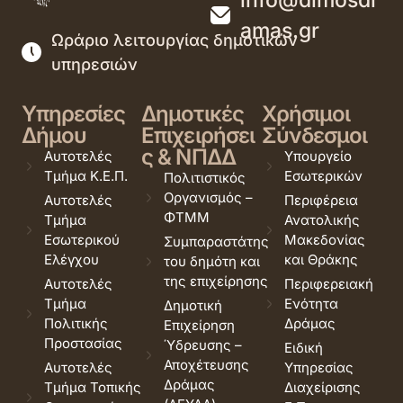
info@dimosdr
amas.gr
Ωράριο λειτουργίας δημοτικών
υπηρεσιών
Υπηρεσίες
Δημοτικές
Χρήσιμοι
Δήμου
Επιχειρήσει
Σύνδεσμοι
ς & ΝΠΔΔ
Αυτοτελές
Υπουργείο
Τμήμα Κ.Ε.Π.
Εσωτερικών
Πολιτιστικός
Οργανισμός –
Αυτοτελές
Περιφέρεια
ΦΤΜΜ
Τμήμα
Ανατολικής
Εσωτερικού
Μακεδονίας
Συμπαραστάτης
Ελέγχου
και Θράκης
του δημότη και
της επιχείρησης
Αυτοτελές
Περιφερειακή
Τμήμα
Ενότητα
Δημοτική
Πολιτικής
Δράμας
Επιχείρηση
Προστασίας
Ύδρευσης –
Ειδική
Αποχέτευσης
Αυτοτελές
Υπηρεσίας
Δράμας
Τμήμα Τοπικής
Διαχείρισης