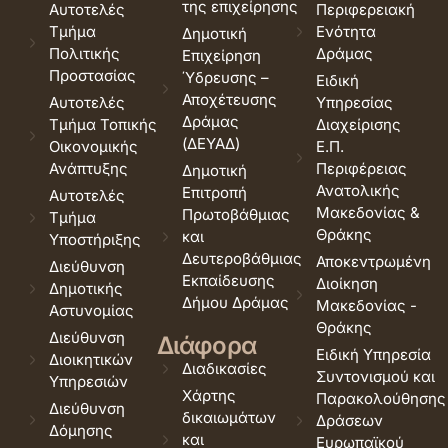
της επιχείρησης
Αυτοτελές
Περιφερειακή
Τμήμα
Ενότητα
Δημοτική
Πολιτικής
Δράμας
Επιχείρηση
Προστασίας
Ύδρευσης –
Ειδική
Αποχέτευσης
Αυτοτελές
Υπηρεσίας
Δράμας
Τμήμα Τοπικής
Διαχείρισης
(ΔΕΥΑΔ)
Οικονομικής
Ε.Π.
Ανάπτυξης
Περιφέρειας
Δημοτική
Ανατολικής
Επιτροπή
Αυτοτελές
Μακεδονίας &
Πρωτοβάθμιας
Τμήμα
Θράκης
και
Υποστήριξης
Δευτεροβάθμιας
Αποκεντρωμένη
Διεύθυνση
Εκπαίδευσης
Διοίκηση
Δημοτικής
Δήμου Δράμας
Μακεδονίας -
Αστυνομίας
Θράκης
Διεύθυνση
Διάφορα
Ειδική Υπηρεσία
Διοικητικών
Διαδικασίες
Συντονισμού και
Υπηρεσιών
Χάρτης
Παρακολούθησης
Διεύθυνση
δικαιωμάτων
Δράσεων
Δόμησης
και
Ευρωπαϊκού