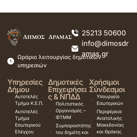
25213 50600
info@dimosdr
amas.gr
Ωράριο λειτουργίας δημοτικών
υπηρεσιών
Υπηρεσίες
Δημοτικές
Χρήσιμοι
Δήμου
Επιχειρήσει
Σύνδεσμοι
ς & ΝΠΔΔ
Αυτοτελές
Υπουργείο
Τμήμα Κ.Ε.Π.
Εσωτερικών
Πολιτιστικός
Οργανισμός –
Αυτοτελές
Περιφέρεια
ΦΤΜΜ
Τμήμα
Ανατολικής
Εσωτερικού
Μακεδονίας
Συμπαραστάτης
Ελέγχου
και Θράκης
του δημότη και