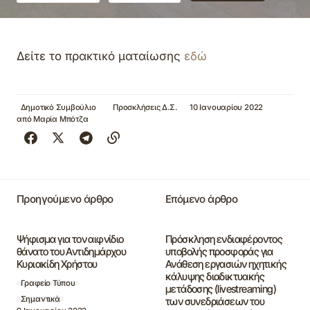
Δείτε το πρακτικό ματαίωσης
εδώ
Δημοτικό Συμβούλιο
Προσκλήσεις Δ.Σ.
10 Ιανουαρίου 2022
από
Μαρία Μπότζα
Προηγούμενο άρθρο
Επόμενο άρθρο
Ψήφισμα για τον αιφνίδιο
Πρόσκληση ενδιαφέροντος
θάνατο του Αντιδημάρχου
υποβολής προσφοράς για
Κυριακίδη Χρήστου
Ανάθεση εργασιών ηχητικής
κάλυψης διαδικτυακής
Γραφείο Τύπου
μετάδοσης (livestreaming)
Σημαντικά
των συνεδριάσεων του