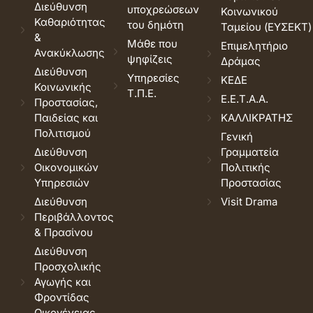
Διεύθυνση
υποχρεώσεων
Κοινωνικού
Καθαριότητας
του δημότη
Ταμείου (ΕΥΣΕΚΤ)
&
Μάθε που
Επιμελητήριο
Ανακύκλωσης
ψηφίζεις
Δράμας
Διεύθυνση
Υπηρεσίες
ΚΕΔΕ
Κοινωνικής
Τ.Π.Ε.
Ε.Ε.Τ.Α.Α.
Προστασίας,
Παιδείας και
ΚΑΛΛΙΚΡΑΤΗΣ
Πολιτισμού
Γενική
Διεύθυνση
Γραμματεία
Οικονομικών
Πολιτικής
Υπηρεσιών
Προστασίας
Διεύθυνση
Visit Drama
Περιβάλλοντος
& Πρασίνου
Διεύθυνση
Προσχολικής
Αγωγής και
Φροντίδας
Οικογένειας