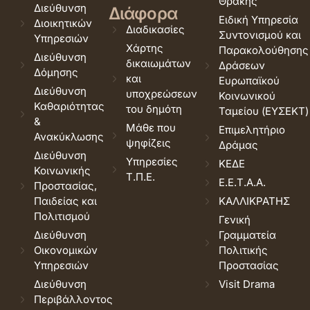
Θράκης
Διεύθυνση
Διάφορα
Ειδική Υπηρεσία
Διοικητικών
Διαδικασίες
Συντονισμού και
Υπηρεσιών
Χάρτης
Παρακολούθησης
Διεύθυνση
δικαιωμάτων
Δράσεων
Δόμησης
και
Ευρωπαϊκού
Διεύθυνση
υποχρεώσεων
Κοινωνικού
Καθαριότητας
του δημότη
Ταμείου (ΕΥΣΕΚΤ)
&
Μάθε που
Επιμελητήριο
Ανακύκλωσης
ψηφίζεις
Δράμας
Διεύθυνση
Υπηρεσίες
ΚΕΔΕ
Κοινωνικής
Τ.Π.Ε.
Ε.Ε.Τ.Α.Α.
Προστασίας,
Παιδείας και
ΚΑΛΛΙΚΡΑΤΗΣ
Πολιτισμού
Γενική
Διεύθυνση
Γραμματεία
Οικονομικών
Πολιτικής
Υπηρεσιών
Προστασίας
Διεύθυνση
Visit Drama
Περιβάλλοντος