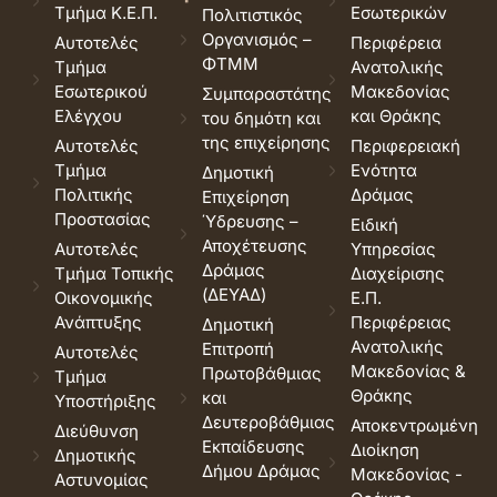
Τμήμα Κ.Ε.Π.
Εσωτερικών
Πολιτιστικός
Οργανισμός –
Αυτοτελές
Περιφέρεια
ΦΤΜΜ
Τμήμα
Ανατολικής
Εσωτερικού
Μακεδονίας
Συμπαραστάτης
Ελέγχου
και Θράκης
του δημότη και
της επιχείρησης
Αυτοτελές
Περιφερειακή
Τμήμα
Ενότητα
Δημοτική
Πολιτικής
Δράμας
Επιχείρηση
Προστασίας
Ύδρευσης –
Ειδική
Αποχέτευσης
Αυτοτελές
Υπηρεσίας
Δράμας
Τμήμα Τοπικής
Διαχείρισης
(ΔΕΥΑΔ)
Οικονομικής
Ε.Π.
Ανάπτυξης
Περιφέρειας
Δημοτική
Ανατολικής
Επιτροπή
Αυτοτελές
Μακεδονίας &
Πρωτοβάθμιας
Τμήμα
Θράκης
και
Υποστήριξης
Δευτεροβάθμιας
Αποκεντρωμένη
Διεύθυνση
Εκπαίδευσης
Διοίκηση
Δημοτικής
Δήμου Δράμας
Μακεδονίας -
Αστυνομίας