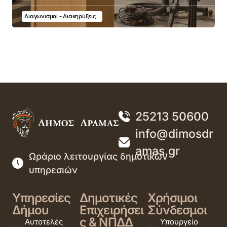
Διαγωνισμοί - Διακηρύξεις
25213 50600
info@dimosdr
amas.gr
Ωράριο λειτουργίας δημοτικών
υπηρεσιών
Υπηρεσίες
Δημοτικές
Χρήσιμοι
Δήμου
Επιχειρήσει
Σύνδεσμοι
ς & ΝΠΔΔ
Αυτοτελές
Υπουργείο