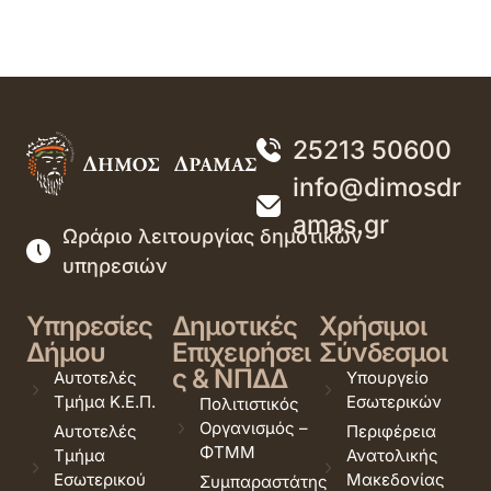
25213 50600
info@dimosdr
amas.gr
Ωράριο λειτουργίας δημοτικών
υπηρεσιών
Υπηρεσίες
Δημοτικές
Χρήσιμοι
Δήμου
Επιχειρήσει
Σύνδεσμοι
ς & ΝΠΔΔ
Αυτοτελές
Υπουργείο
Τμήμα Κ.Ε.Π.
Εσωτερικών
Πολιτιστικός
Οργανισμός –
Αυτοτελές
Περιφέρεια
ΦΤΜΜ
Τμήμα
Ανατολικής
Εσωτερικού
Μακεδονίας
Συμπαραστάτης