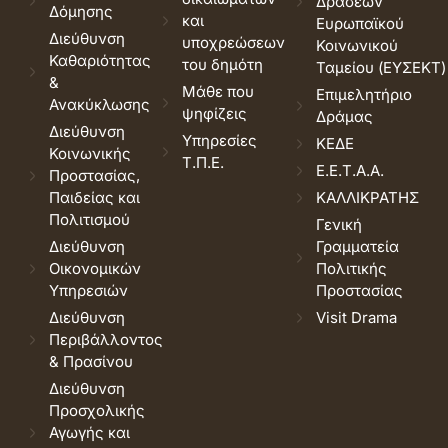
Δράσεων
Δόμησης
και
Ευρωπαϊκού
Διεύθυνση
υποχρεώσεων
Κοινωνικού
Καθαριότητας
του δημότη
Ταμείου (ΕΥΣΕΚΤ)
&
Μάθε που
Επιμελητήριο
Ανακύκλωσης
ψηφίζεις
Δράμας
Διεύθυνση
Υπηρεσίες
ΚΕΔΕ
Κοινωνικής
Τ.Π.Ε.
Ε.Ε.Τ.Α.Α.
Προστασίας,
Παιδείας και
ΚΑΛΛΙΚΡΑΤΗΣ
Πολιτισμού
Γενική
Διεύθυνση
Γραμματεία
Οικονομικών
Πολιτικής
Υπηρεσιών
Προστασίας
Διεύθυνση
Visit Drama
Περιβάλλοντος
& Πρασίνου
Διεύθυνση
Προσχολικής
Αγωγής και