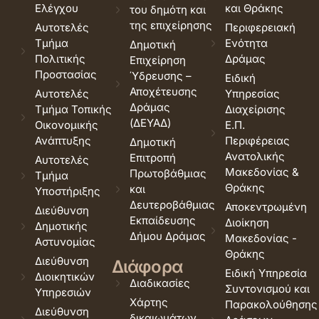
Ελέγχου
και Θράκης
του δημότη και
της επιχείρησης
Αυτοτελές
Περιφερειακή
Τμήμα
Ενότητα
Δημοτική
Πολιτικής
Δράμας
Επιχείρηση
Προστασίας
Ύδρευσης –
Ειδική
Αποχέτευσης
Αυτοτελές
Υπηρεσίας
Δράμας
Τμήμα Τοπικής
Διαχείρισης
(ΔΕΥΑΔ)
Οικονομικής
Ε.Π.
Ανάπτυξης
Περιφέρειας
Δημοτική
Ανατολικής
Επιτροπή
Αυτοτελές
Μακεδονίας &
Πρωτοβάθμιας
Τμήμα
Θράκης
και
Υποστήριξης
Δευτεροβάθμιας
Αποκεντρωμένη
Διεύθυνση
Εκπαίδευσης
Διοίκηση
Δημοτικής
Δήμου Δράμας
Μακεδονίας -
Αστυνομίας
Θράκης
Διεύθυνση
Διάφορα
Ειδική Υπηρεσία
Διοικητικών
Διαδικασίες
Συντονισμού και
Υπηρεσιών
Χάρτης
Παρακολούθησης
Διεύθυνση
δικαιωμάτων