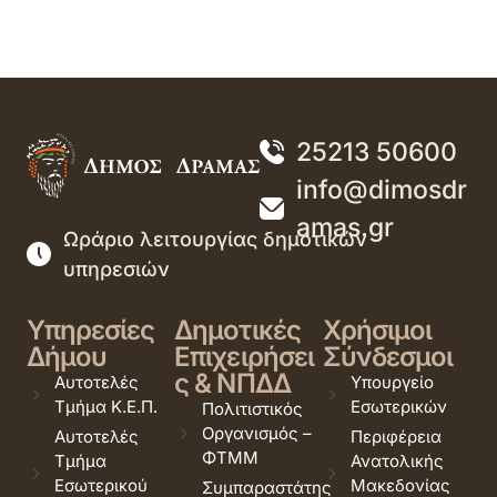
25213 50600
info@dimosdr
amas.gr
Ωράριο λειτουργίας δημοτικών
υπηρεσιών
Υπηρεσίες
Δημοτικές
Χρήσιμοι
Δήμου
Επιχειρήσει
Σύνδεσμοι
ς & ΝΠΔΔ
Αυτοτελές
Υπουργείο
Τμήμα Κ.Ε.Π.
Εσωτερικών
Πολιτιστικός
Οργανισμός –
Αυτοτελές
Περιφέρεια
ΦΤΜΜ
Τμήμα
Ανατολικής
Εσωτερικού
Μακεδονίας
Συμπαραστάτης