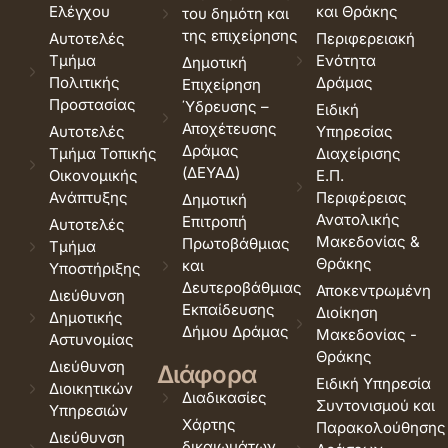
Ελέγχου
και Θράκης
του δημότη και
της επιχείρησης
Αυτοτελές
Περιφερειακή
Τμήμα
Ενότητα
Δημοτική
Πολιτικής
Δράμας
Επιχείρηση
Προστασίας
Ύδρευσης –
Ειδική
Αποχέτευσης
Αυτοτελές
Υπηρεσίας
Δράμας
Τμήμα Τοπικής
Διαχείρισης
(ΔΕΥΑΔ)
Οικονομικής
Ε.Π.
Ανάπτυξης
Περιφέρειας
Δημοτική
Ανατολικής
Επιτροπή
Αυτοτελές
Μακεδονίας &
Πρωτοβάθμιας
Τμήμα
Θράκης
και
Υποστήριξης
Δευτεροβάθμιας
Αποκεντρωμένη
Διεύθυνση
Εκπαίδευσης
Διοίκηση
Δημοτικής
Δήμου Δράμας
Μακεδονίας -
Αστυνομίας
Θράκης
Διεύθυνση
Διάφορα
Ειδική Υπηρεσία
Διοικητικών
Διαδικασίες
Συντονισμού και
Υπηρεσιών
Χάρτης
Παρακολούθησης
Διεύθυνση
δικαιωμάτων