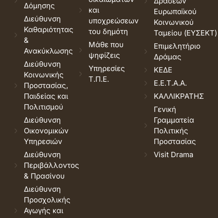
Δράσεων
Δόμησης
και
Ευρωπαϊκού
Διεύθυνση
υποχρεώσεων
Κοινωνικού
Καθαριότητας
του δημότη
Ταμείου (ΕΥΣΕΚΤ)
&
Μάθε που
Επιμελητήριο
Ανακύκλωσης
ψηφίζεις
Δράμας
Διεύθυνση
Υπηρεσίες
ΚΕΔΕ
Κοινωνικής
Τ.Π.Ε.
Ε.Ε.Τ.Α.Α.
Προστασίας,
Παιδείας και
ΚΑΛΛΙΚΡΑΤΗΣ
Πολιτισμού
Γενική
Διεύθυνση
Γραμματεία
Οικονομικών
Πολιτικής
Υπηρεσιών
Προστασίας
Διεύθυνση
Visit Drama
Περιβάλλοντος
& Πρασίνου
Διεύθυνση
Προσχολικής
Αγωγής και