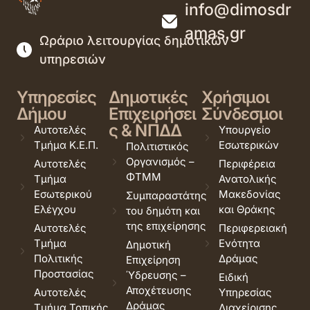
info@dimosdr
amas.gr
Ωράριο λειτουργίας δημοτικών
υπηρεσιών
Υπηρεσίες
Δημοτικές
Χρήσιμοι
Δήμου
Επιχειρήσει
Σύνδεσμοι
ς & ΝΠΔΔ
Αυτοτελές
Υπουργείο
Τμήμα Κ.Ε.Π.
Εσωτερικών
Πολιτιστικός
Οργανισμός –
Αυτοτελές
Περιφέρεια
ΦΤΜΜ
Τμήμα
Ανατολικής
Εσωτερικού
Μακεδονίας
Συμπαραστάτης
Ελέγχου
και Θράκης
του δημότη και
της επιχείρησης
Αυτοτελές
Περιφερειακή
Τμήμα
Ενότητα
Δημοτική
Πολιτικής
Δράμας
Επιχείρηση
Προστασίας
Ύδρευσης –
Ειδική
Αποχέτευσης
Αυτοτελές
Υπηρεσίας
Δράμας
Τμήμα Τοπικής
Διαχείρισης