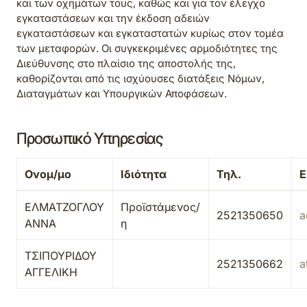
και των οχημάτων τους, καθώς και για τον έλεγχο
εγκαταστάσεων και την έκδοση αδειών
εγκαταστάσεων και εγκαταστατών κυρίως στον τομέα
των μεταφορών. Οι συγκεκριμένες αρμοδιότητες της
Διεύθυνσης στο πλαίσιο της αποστολής της,
καθορίζονται από τις ισχύουσες διατάξεις Νόμων,
Διαταγμάτων και Υπουργικών Αποφάσεων.
Προσωπικό Υπηρεσίας
Ονομ/μο
Ιδιότητα
Τηλ.
E
ΕΛΜΑΤΖΟΓΛΟΥ
Προϊστάμενος/
2521350650
a
ΑΝΝΑ
η
ΤΣΙΠΟΥΡΙΔΟΥ
2521350662
a
ΑΓΓΕΛΙΚΗ