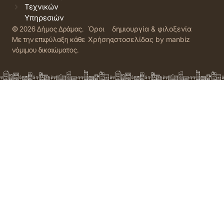
Τεχνικών
Υπηρεσιών
© 2026 Δήμος Δράμας.
Όροι
δημιουργία & φιλοξενία
Με την επιφύλαξη κάθε
Χρήσης
ιστοσελίδας by manbiz
νόμιμου δικαιώματος.