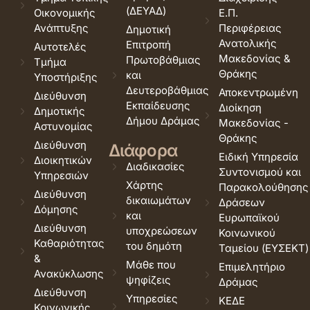
(ΔΕΥΑΔ)
Οικονομικής
Ε.Π.
Ανάπτυξης
Περιφέρειας
Δημοτική
Ανατολικής
Επιτροπή
Αυτοτελές
Μακεδονίας &
Πρωτοβάθμιας
Τμήμα
Θράκης
και
Υποστήριξης
Δευτεροβάθμιας
Αποκεντρωμένη
Διεύθυνση
Εκπαίδευσης
Διοίκηση
Δημοτικής
Δήμου Δράμας
Μακεδονίας -
Αστυνομίας
Θράκης
Διεύθυνση
Διάφορα
Ειδική Υπηρεσία
Διοικητικών
Διαδικασίες
Συντονισμού και
Υπηρεσιών
Χάρτης
Παρακολούθησης
Διεύθυνση
δικαιωμάτων
Δράσεων
Δόμησης
και
Ευρωπαϊκού
Διεύθυνση
υποχρεώσεων
Κοινωνικού
Καθαριότητας
του δημότη
Ταμείου (ΕΥΣΕΚΤ)
&
Μάθε που
Επιμελητήριο
Ανακύκλωσης
ψηφίζεις
Δράμας
Διεύθυνση
Υπηρεσίες
ΚΕΔΕ
Κοινωνικής