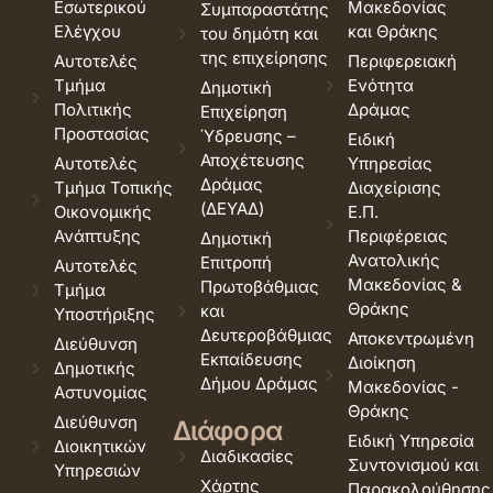
Εσωτερικού
Μακεδονίας
Συμπαραστάτης
Ελέγχου
και Θράκης
του δημότη και
της επιχείρησης
Αυτοτελές
Περιφερειακή
Τμήμα
Ενότητα
Δημοτική
Πολιτικής
Δράμας
Επιχείρηση
Προστασίας
Ύδρευσης –
Ειδική
Αποχέτευσης
Αυτοτελές
Υπηρεσίας
Δράμας
Τμήμα Τοπικής
Διαχείρισης
(ΔΕΥΑΔ)
Οικονομικής
Ε.Π.
Ανάπτυξης
Περιφέρειας
Δημοτική
Ανατολικής
Επιτροπή
Αυτοτελές
Μακεδονίας &
Πρωτοβάθμιας
Τμήμα
Θράκης
και
Υποστήριξης
Δευτεροβάθμιας
Αποκεντρωμένη
Διεύθυνση
Εκπαίδευσης
Διοίκηση
Δημοτικής
Δήμου Δράμας
Μακεδονίας -
Αστυνομίας
Θράκης
Διεύθυνση
Διάφορα
Ειδική Υπηρεσία
Διοικητικών
Διαδικασίες
Συντονισμού και
Υπηρεσιών
Χάρτης
Παρακολούθησης