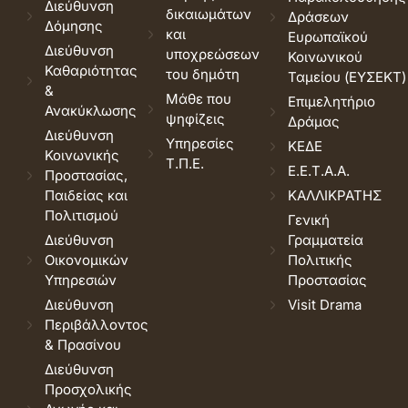
Διεύθυνση
δικαιωμάτων
Δράσεων
Δόμησης
και
Ευρωπαϊκού
Διεύθυνση
υποχρεώσεων
Κοινωνικού
Καθαριότητας
του δημότη
Ταμείου (ΕΥΣΕΚΤ)
&
Μάθε που
Επιμελητήριο
Ανακύκλωσης
ψηφίζεις
Δράμας
Διεύθυνση
Υπηρεσίες
ΚΕΔΕ
Κοινωνικής
Τ.Π.Ε.
Ε.Ε.Τ.Α.Α.
Προστασίας,
Παιδείας και
ΚΑΛΛΙΚΡΑΤΗΣ
Πολιτισμού
Γενική
Διεύθυνση
Γραμματεία
Οικονομικών
Πολιτικής
Υπηρεσιών
Προστασίας
Διεύθυνση
Visit Drama
Περιβάλλοντος
& Πρασίνου
Διεύθυνση
Προσχολικής