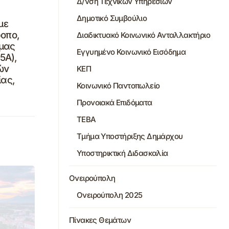
Δ/νση Τεχνικών Υπηρεσιών
Δημοτικό Συμβούλιο
με
ροπο,
Διαδικτυακό Κοινωνικό Ανταλλακτήριο
άμας
Εγγυημένο Κοινωνικό Εισόδημα
5Α),
ών
ΚΕΠ
ας,
Κοινωνικό Παντοπωλείο
Προνοιακά Επιδόματα
ΤΕΒΑ
Τμήμα Υποστήριξης Δημάρχου
Υποστηρικτική Διδασκαλία
Ονειρούπολη
Ονειρούπολη 2025
Πίνακες Θεμάτων