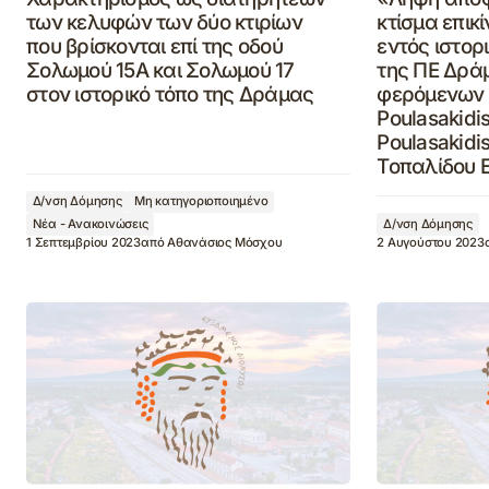
των κελυφών των δύο κτιρίων
κτίσμα επικ
που βρίσκονται επί της οδού
εντός ιστορ
Σολωμού 15Α και Σολωμού 17
της ΠΕ Δράμ
στον ιστορικό τόπο της Δράμας
φερόμενων 
Poulasakidis
Poulasakidis
Τοπαλίδου 
Δ/νση Δόμησης
Μη κατηγοριοποιημένο
Νέα - Ανακοινώσεις
Δ/νση Δόμησης
1 Σεπτεμβρίου 2023
από
Αθανάσιος Μόσχου
2 Αυγούστου 2023