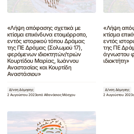
«Λήψη απόφασης σχετικά με
«Λήψη απόφ
κτίσμα επικίνδυνα ετοιμόρροπο,
κτίσμα επικ
εντός ιστορικού τόπου Δράμας
εντός ιστορ
της ΠΕ Δράμας (Σολωμού 17),
της ΠΕ Δράμ
φερόμενων ιδιοκτητών/τριών
άγνωστου 
Κουρτίδου Μαρίας, Ιωάννου
ιδιοκτήτη»
Αναστασίας και Κουρτίδη
Αναστάσιου»
Δ/νση Δόμησης
Δ/νση Δόμησης
2 Αυγούστου 2023
από
Αθανάσιος Μόσχου
2 Αυγούστου 2023