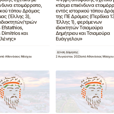
ίνδυνα ετοιμόρροπο,
κτίσμα επικίνδυνα ετοιμόρ
ικού τόπου Δράμας
εντός ιστορικού τόπου Δρ
ας (Έλλης 3),
της ΠΕ Δράμας (Περδίκα 1
ιδιοκτητών/τριών
Έλλης 1), φερόμενων
 Efstathios,
ιδιοκτητών Τσιαμούρα
 Dimitrios και
Δημήτριου και Τσιαμούρα
Ελένης»
Ευάγγελου»
Δ/νση Δόμησης
από
Αθανάσιος Μόσχου
2 Αυγούστου 2023
από
Αθανάσιος Μόσχου