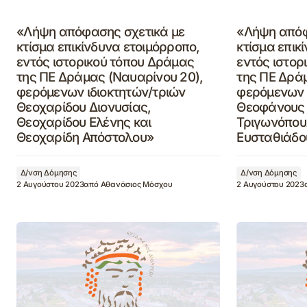
«Λήψη απόφασης σχετικά με
«Λήψη απόφ
κτίσμα επικίνδυνα ετοιμόρροπο,
κτίσμα επικ
εντός ιστορικού τόπου Δράμας
εντός ιστορ
της ΠΕ Δράμας (Ναυαρίνου 20),
της ΠΕ Δράμ
φερόμενων ιδιοκτητών/τριών
φερόμενων 
Θεοχαρίδου Διονυσίας,
Θεοφάνους
Θεοχαρίδου Ελένης και
Τριγωνόπου
Θεοχαρίδη Απόστολου»
Ευσταθιάδο
Δ/νση Δόμησης
Δ/νση Δόμησης
2 Αυγούστου 2023
από
Αθανάσιος Μόσχου
2 Αυγούστου 2023