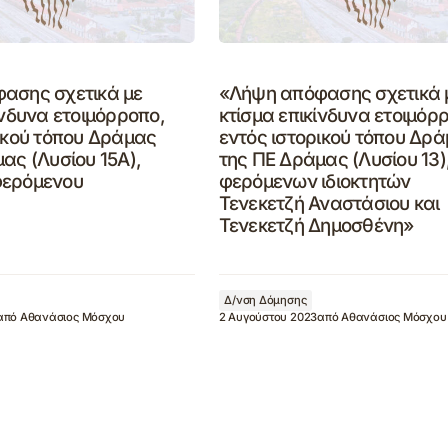
ασης σχετικά με
«Λήψη απόφασης σχετικά 
ίνδυνα ετοιμόρροπο,
κτίσμα επικίνδυνα ετοιμόρ
ικού τόπου Δράμας
εντός ιστορικού τόπου Δρ
ας (Λυσίου 15Α),
της ΠΕ Δράμας (Λυσίου 13)
φερόμενου
φερόμενων ιδιοκτητών
Τενεκετζή Αναστάσιου και
Τενεκετζή Δημοσθένη»
Δ/νση Δόμησης
από
Αθανάσιος Μόσχου
2 Αυγούστου 2023
από
Αθανάσιος Μόσχου