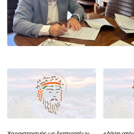
Χαρακτηρισμός ως διατηρητέων
«Λήψη απόφ