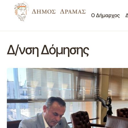
Ο Δήμαρχος
Δ/νση Δόμησης