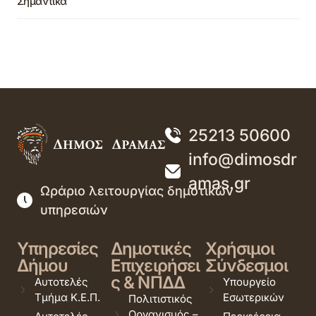
Σημαντικά
25213 50600
info@dimosdr
amas.gr
Ωράριο λειτουργίας δημοτικών
υπηρεσιών
Υπηρεσίες
Δημοτικές
Χρήσιμοι
Δήμου
Επιχειρήσει
Σύνδεσμοι
ς & ΝΠΔΔ
Αυτοτελές
Υπουργείο
Τμήμα Κ.Ε.Π.
Εσωτερικών
Πολιτιστικός
Οργανισμός –