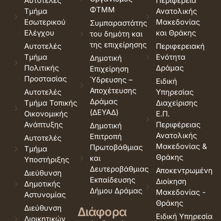
Αυτοτελές
Περιφέρεια
ΦΤΜΜ
Τμήμα
Ανατολικής
Εσωτερικού
Μακεδονίας
Συμπαραστάτης
Ελέγχου
και Θράκης
του δημότη και
της επιχείρησης
Αυτοτελές
Περιφερειακή
Τμήμα
Ενότητα
Δημοτική
Πολιτικής
Δράμας
Επιχείρηση
Προστασίας
Ύδρευσης –
Ειδική
Αποχέτευσης
Αυτοτελές
Υπηρεσίας
Δράμας
Τμήμα Τοπικής
Διαχείρισης
(ΔΕΥΑΔ)
Οικονομικής
Ε.Π.
Ανάπτυξης
Περιφέρειας
Δημοτική
Ανατολικής
Επιτροπή
Αυτοτελές
Μακεδονίας &
Πρωτοβάθμιας
Τμήμα
Θράκης
και
Υποστήριξης
Δευτεροβάθμιας
Αποκεντρωμένη
Διεύθυνση
Εκπαίδευσης
Διοίκηση
Δημοτικής
Δήμου Δράμας
Μακεδονίας -
Αστυνομίας
Θράκης
Διεύθυνση
Διάφορα
Ειδική Υπηρεσία
Διοικητικών