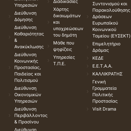
Διαδικασίες
Συντονισμού και
Υπηρεσιών
Χάρτης
Παρακολούθησης
Διεύθυνση
δικαιωμάτων
Δράσεων
Δόμησης
και
Ευρωπαϊκού
Διεύθυνση
υποχρεώσεων
Κοινωνικού
Καθαριότητας
του δημότη
Ταμείου (ΕΥΣΕΚΤ)
&
Μάθε που
Επιμελητήριο
Ανακύκλωσης
ψηφίζεις
Δράμας
Διεύθυνση
Υπηρεσίες
ΚΕΔΕ
Κοινωνικής
Τ.Π.Ε.
Ε.Ε.Τ.Α.Α.
Προστασίας,
Παιδείας και
ΚΑΛΛΙΚΡΑΤΗΣ
Πολιτισμού
Γενική
Διεύθυνση
Γραμματεία
Οικονομικών
Πολιτικής
Υπηρεσιών
Προστασίας
Διεύθυνση
Visit Drama
Περιβάλλοντος
& Πρασίνου
Διεύθυνση