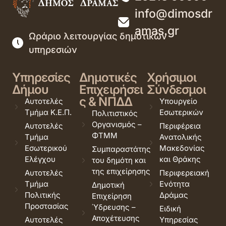
info@dimosdr
amas.gr
Ωράριο λειτουργίας δημοτικών
υπηρεσιών
Υπηρεσίες
Δημοτικές
Χρήσιμοι
Δήμου
Επιχειρήσει
Σύνδεσμοι
ς & ΝΠΔΔ
Αυτοτελές
Υπουργείο
Τμήμα Κ.Ε.Π.
Εσωτερικών
Πολιτιστικός
Οργανισμός –
Αυτοτελές
Περιφέρεια
ΦΤΜΜ
Τμήμα
Ανατολικής
Εσωτερικού
Μακεδονίας
Συμπαραστάτης
Ελέγχου
και Θράκης
του δημότη και
της επιχείρησης
Αυτοτελές
Περιφερειακή
Τμήμα
Ενότητα
Δημοτική
Πολιτικής
Δράμας
Επιχείρηση
Προστασίας
Ύδρευσης –
Ειδική
Αποχέτευσης
Αυτοτελές
Υπηρεσίας