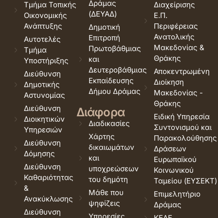
Δράμας
Τμήμα Τοπικής
Διαχείρισης
(ΔΕΥΑΔ)
Οικονομικής
Ε.Π.
Ανάπτυξης
Περιφέρειας
Δημοτική
Ανατολικής
Επιτροπή
Αυτοτελές
Μακεδονίας &
Πρωτοβάθμιας
Τμήμα
Θράκης
και
Υποστήριξης
Δευτεροβάθμιας
Αποκεντρωμένη
Διεύθυνση
Εκπαίδευσης
Διοίκηση
Δημοτικής
Δήμου Δράμας
Μακεδονίας -
Αστυνομίας
Θράκης
Διεύθυνση
Διάφορα
Ειδική Υπηρεσία
Διοικητικών
Διαδικασίες
Συντονισμού και
Υπηρεσιών
Χάρτης
Παρακολούθησης
Διεύθυνση
δικαιωμάτων
Δράσεων
Δόμησης
και
Ευρωπαϊκού
Διεύθυνση
υποχρεώσεων
Κοινωνικού
Καθαριότητας
του δημότη
Ταμείου (ΕΥΣΕΚΤ)
&
Μάθε που
Επιμελητήριο
Ανακύκλωσης
ψηφίζεις
Δράμας
Διεύθυνση
Υπηρεσίες
ΚΕΔΕ