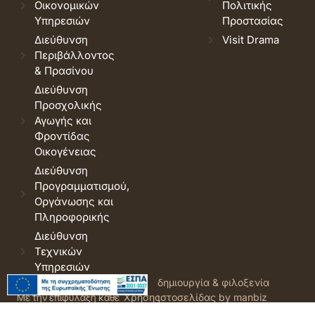
Οικονομικών
Πολιτικής
Υπηρεσιών
Προστασίας
Διεύθυνση
Visit Drama
Περιβάλλοντος
& Πρασίνου
Διεύθυνση
Προσχολικής
Αγωγής και
Φροντίδας
Οικογένειας
Διεύθυνση
Προγραμματισμού,
Οργάνωσης και
Πληροφορικής
Διεύθυνση
Τεχνικών
Υπηρεσιών
© 2026 Δήμος Δράμας.
Όροι
δημιουργία & φιλοξενία
Με την επιφύλαξη κάθε
Χρήσης
ιστοσελίδας by manbiz
νόμιμου δικαιώματος.