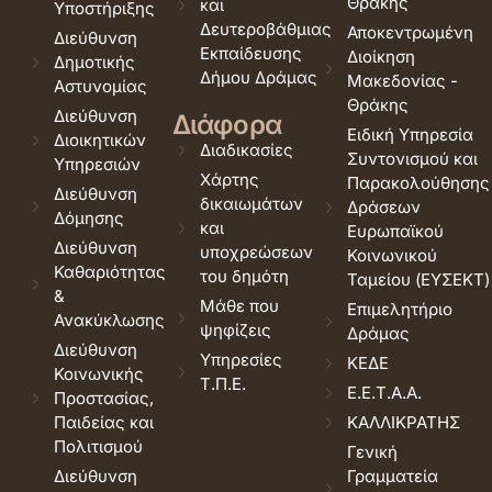
Θράκης
και
Υποστήριξης
Δευτεροβάθμιας
Αποκεντρωμένη
Διεύθυνση
Εκπαίδευσης
Διοίκηση
Δημοτικής
Δήμου Δράμας
Μακεδονίας -
Αστυνομίας
Θράκης
Διεύθυνση
Διάφορα
Ειδική Υπηρεσία
Διοικητικών
Διαδικασίες
Συντονισμού και
Υπηρεσιών
Χάρτης
Παρακολούθησης
Διεύθυνση
δικαιωμάτων
Δράσεων
Δόμησης
και
Ευρωπαϊκού
Διεύθυνση
υποχρεώσεων
Κοινωνικού
Καθαριότητας
του δημότη
Ταμείου (ΕΥΣΕΚΤ)
&
Μάθε που
Επιμελητήριο
Ανακύκλωσης
ψηφίζεις
Δράμας
Διεύθυνση
Υπηρεσίες
ΚΕΔΕ
Κοινωνικής
Τ.Π.Ε.
Ε.Ε.Τ.Α.Α.
Προστασίας,
Παιδείας και
ΚΑΛΛΙΚΡΑΤΗΣ
Πολιτισμού
Γενική
Διεύθυνση
Γραμματεία