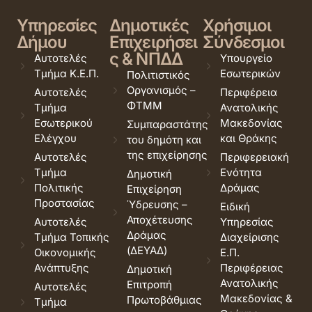
Υπηρεσίες
Δημοτικές
Χρήσιμοι
Δήμου
Επιχειρήσει
Σύνδεσμοι
ς & ΝΠΔΔ
Αυτοτελές
Υπουργείο
Τμήμα Κ.Ε.Π.
Εσωτερικών
Πολιτιστικός
Οργανισμός –
Αυτοτελές
Περιφέρεια
ΦΤΜΜ
Τμήμα
Ανατολικής
Εσωτερικού
Μακεδονίας
Συμπαραστάτης
Ελέγχου
και Θράκης
του δημότη και
της επιχείρησης
Αυτοτελές
Περιφερειακή
Τμήμα
Ενότητα
Δημοτική
Πολιτικής
Δράμας
Επιχείρηση
Προστασίας
Ύδρευσης –
Ειδική
Αποχέτευσης
Αυτοτελές
Υπηρεσίας
Δράμας
Τμήμα Τοπικής
Διαχείρισης
(ΔΕΥΑΔ)
Οικονομικής
Ε.Π.
Ανάπτυξης
Περιφέρειας
Δημοτική
Ανατολικής
Επιτροπή
Αυτοτελές
Μακεδονίας &
Πρωτοβάθμιας
Τμήμα