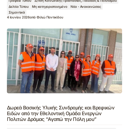
Γραφείο Τύπου
Δ/νση Κοινωνικής Προστασίας, Παιδείας & Πολιτισμού
Δελτία Τύπου
Μη κατηγοριοποιημένο
Νέα - Ανακοινώσεις
Σημαντικά
4 Ιουνίου 2026
από
Φιλιώ Παντικίδου
Δωρεά Βασικής Υλικής Συνδρομής και Βρεφικών
Ειδών από την Εθελοντική Ομάδα Ενεργών
Πολιτών Δράμας “Αγαπώ την Πόλη μου”