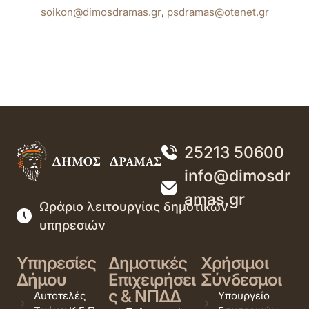
soikon@dimosdramas.gr
,
psdramas@otenet.gr
25213 50600
info@dimosdr
amas.gr
Ωράριο λειτουργίας δημοτικών
υπηρεσιών
Υπηρεσίες
Δημοτικές
Χρήσιμοι
Δήμου
Επιχειρήσει
Σύνδεσμοι
ς & ΝΠΔΔ
Αυτοτελές
Υπουργείο