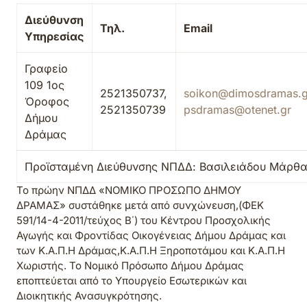
Διεύθυνση
Τηλ.
Email
Υπηρεσίας
Γραφείο
109 1ος
2521350737,
soikon@dimosdramas.g
Όροφος
2521350739
psdramas@otenet.gr
Δήμου
Δράμας
Προϊσταμένη Διεύθυνσης ΝΠΔΔ: Βασιλειάδου Μάρθ
To πρώην ΝΠΔΔ «ΝΟΜΙΚΟ ΠΡΟΣΩΠΟ ΔΗΜΟΥ
ΔΡΑΜΑΣ» συστάθηκε μετά από συνχώνευση,(ΦΕΚ
591/14-4-2011/τεύχος Β΄) του Κέντρου Προσχολικής
Αγωγής και Φροντίδας Οικογένειας Δήμου Δράμας και
των Κ.Α.Π.Η Δράμας,Κ.Α.Π.Η Ξηροποτάμου και Κ.Α.Π.Η
Χωριστής. Το Νομικό Πρόσωπο Δήμου Δράμας
εποπτεύεται από το Υπουργείο Εσωτερικών και
Διοικητικής Ανασυγκρότησης.