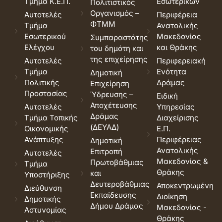
Τμήμα Κ.Ε.Π.
Εσωτερικών
Πολιτιστικός
Οργανισμός –
Αυτοτελές
Περιφέρεια
ΦΤΜΜ
Τμήμα
Ανατολικής
Εσωτερικού
Μακεδονίας
Συμπαραστάτης
Ελέγχου
και Θράκης
του δημότη και
της επιχείρησης
Αυτοτελές
Περιφερειακή
Τμήμα
Ενότητα
Δημοτική
Πολιτικής
Δράμας
Επιχείρηση
Προστασίας
Ύδρευσης –
Ειδική
Αποχέτευσης
Αυτοτελές
Υπηρεσίας
Δράμας
Τμήμα Τοπικής
Διαχείρισης
(ΔΕΥΑΔ)
Οικονομικής
Ε.Π.
Ανάπτυξης
Περιφέρειας
Δημοτική
Ανατολικής
Επιτροπή
Αυτοτελές
Μακεδονίας &
Πρωτοβάθμιας
Τμήμα
Θράκης
και
Υποστήριξης
Δευτεροβάθμιας
Αποκεντρωμένη
Διεύθυνση
Εκπαίδευσης
Διοίκηση
Δημοτικής
Δήμου Δράμας
Μακεδονίας -
Αστυνομίας
Θράκης