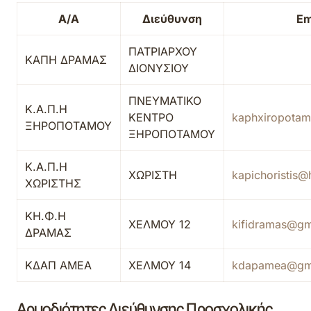
Α/Α
Διεύθυνση
Em
ΠΑΤΡΙΑΡΧΟΥ
ΚΑΠΗ ΔΡΑΜΑΣ
ΔΙΟΝΥΣΙΟΥ
ΠΝΕΥΜΑΤΙΚΟ
Κ.Α.Π.Η
ΚΕΝΤΡΟ
kaphxiropota
ΞΗΡΟΠΟΤΑΜΟΥ
ΞΗΡΟΠΟΤΑΜΟΥ
Κ.Α.Π.Η
ΧΩΡΙΣΤΗ
kapichoristis@
ΧΩΡΙΣΤΗΣ
KΗ.Φ.Η
ΧΕΛΜΟΥ 12
kifidramas@gm
ΔΡΑΜΑΣ
ΚΔΑΠ ΑΜΕΑ
ΧΕΛΜΟΥ 14
kdapamea@gm
Αρμοδιότητες Διεύθυνσης Προσχολικής