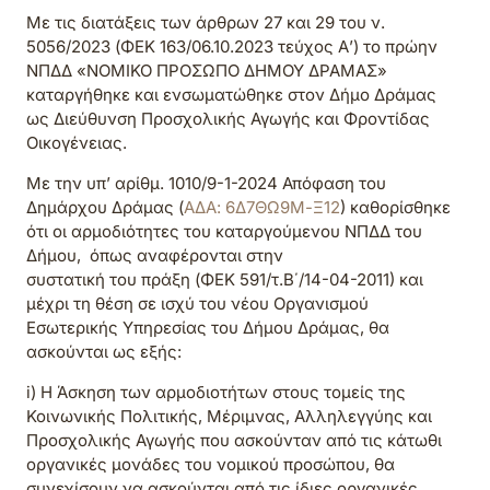
Με τις διατάξεις των άρθρων 27 και 29 του ν.
5056/2023 (ΦΕΚ 163/06.10.2023 τεύχος Α’) το πρώην
ΝΠΔΔ «ΝΟΜΙΚΟ ΠΡΟΣΩΠΟ ΔΗΜΟΥ ΔΡΑΜΑΣ»
καταργήθηκε και ενσωματώθηκε στον Δήμο Δράμας
ως Διεύθυνση Προσχολικής Αγωγής και Φροντίδας
Οικογένειας.
Με την υπ’ αρίθμ. 1010/9-1-2024 Απόφαση του
Δημάρχου Δράμας (
ΑΔΑ: 6Δ7ΘΩ9Μ-Ξ12
) καθορίσθηκε
ότι οι αρμοδιότητες του καταργούμενου ΝΠΔΔ του
Δήμου, όπως αναφέρονται στην
συστατική του πράξη (ΦΕΚ 591/τ.Β΄/14-04-2011) και
μέχρι τη θέση σε ισχύ του νέου Οργανισμού
Εσωτερικής Υπηρεσίας του Δήμου Δράμας, θα
ασκούνται ως εξής:
i) Η Άσκηση των αρμοδιοτήτων στους τομείς της
Κοινωνικής Πολιτικής, Μέριμνας, Αλληλεγγύης και
Προσχολικής Αγωγής που ασκούνταν από τις κάτωθι
οργανικές μονάδες του νομικού προσώπου, θα
συνεχίσουν να ασκούνται από τις ίδιες οργανικές