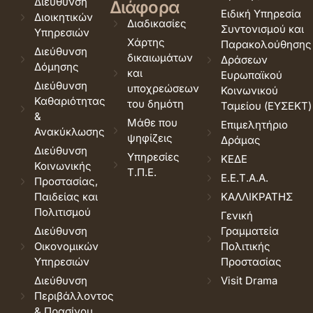
Διεύθυνση
Διάφορα
Ειδική Υπηρεσία
Διοικητικών
Διαδικασίες
Συντονισμού και
Υπηρεσιών
Χάρτης
Παρακολούθησης
Διεύθυνση
δικαιωμάτων
Δράσεων
Δόμησης
και
Ευρωπαϊκού
Διεύθυνση
υποχρεώσεων
Κοινωνικού
Καθαριότητας
του δημότη
Ταμείου (ΕΥΣΕΚΤ)
&
Μάθε που
Επιμελητήριο
Ανακύκλωσης
ψηφίζεις
Δράμας
Διεύθυνση
Υπηρεσίες
ΚΕΔΕ
Κοινωνικής
Τ.Π.Ε.
Ε.Ε.Τ.Α.Α.
Προστασίας,
Παιδείας και
ΚΑΛΛΙΚΡΑΤΗΣ
Πολιτισμού
Γενική
Διεύθυνση
Γραμματεία
Οικονομικών
Πολιτικής
Υπηρεσιών
Προστασίας
Διεύθυνση
Visit Drama
Περιβάλλοντος
& Πρασίνου