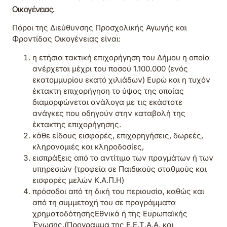
Οικογένειας.
Πόροι της Διεύθυνσης Προσχολικής Αγωγής και
Φροντίδας Οικογένειας είναι:
η ετήσια τακτική επιχορήγηση του Δήμου η οποία
ανέρχεται μέχρι του ποσού 1.100.000 (ενός
εκατομμυρίου εκατό χιλιάδων) Ευρώ και η τυχόν
έκτακτη επιχορήγηση το ύψος της οποίας
διαμορφώνεται ανάλογα με τις εκάστοτε
ανάγκες που οδηγούν στην καταβολή της
έκτακτης επιχορήγησης.
κάθε είδους εισφορές, επιχορηγήσεις, δωρεές,
κληρονομιές και κληροδοσίες,
εισπράξεις από το αντίτιμο των πραγμάτων ή των
υπηρεσιών (τροφεία σε Παιδικούς σταθμούς και
εισφορές μελών Κ.Α.Π.Η)
πρόσοδοι από τη δική του περιουσία, καθώς και
από τη συμμετοχή του σε προγράμματα
χρηματοδότησηςΕθνικά ή της Ευρωπαϊκής
Ένωσης.(Προγραμμα της Ε.Ε.Τ.Α.Α. και