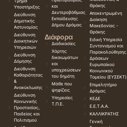
Τμήμα
Θράκης
και
Υποστήριξης
Δευτεροβάθμιας
Αποκεντρωμένη
Διεύθυνση
Εκπαίδευσης
Διοίκηση
Δημοτικής
Δήμου Δράμας
Μακεδονίας -
Αστυνομίας
Θράκης
Διεύθυνση
Διάφορα
Ειδική Υπηρεσία
Διοικητικών
Διαδικασίες
Συντονισμού και
Υπηρεσιών
Χάρτης
Παρακολούθησης
Διεύθυνση
δικαιωμάτων
Δράσεων
Δόμησης
και
Ευρωπαϊκού
Διεύθυνση
υποχρεώσεων
Κοινωνικού
Καθαριότητας
του δημότη
Ταμείου (ΕΥΣΕΚΤ)
&
Μάθε που
Επιμελητήριο
Ανακύκλωσης
ψηφίζεις
Δράμας
Διεύθυνση
Υπηρεσίες
ΚΕΔΕ
Κοινωνικής
Τ.Π.Ε.
Ε.Ε.Τ.Α.Α.
Προστασίας,
Παιδείας και
ΚΑΛΛΙΚΡΑΤΗΣ
Πολιτισμού
Γενική