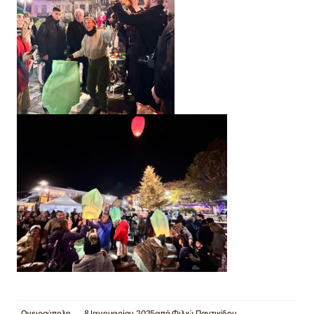
Ονειρούπολη
8 Ιανουαρίου 2025
από
Φιλιώ Παντικίδου