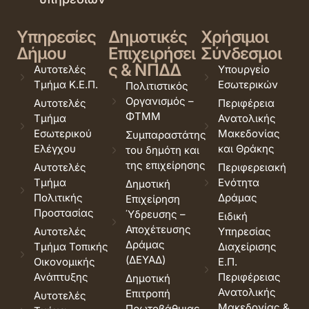
Υπηρεσίες
Δημοτικές
Χρήσιμοι
Δήμου
Επιχειρήσει
Σύνδεσμοι
ς & ΝΠΔΔ
Αυτοτελές
Υπουργείο
Τμήμα Κ.Ε.Π.
Εσωτερικών
Πολιτιστικός
Οργανισμός –
Αυτοτελές
Περιφέρεια
ΦΤΜΜ
Τμήμα
Ανατολικής
Εσωτερικού
Μακεδονίας
Συμπαραστάτης
Ελέγχου
και Θράκης
του δημότη και
της επιχείρησης
Αυτοτελές
Περιφερειακή
Τμήμα
Ενότητα
Δημοτική
Πολιτικής
Δράμας
Επιχείρηση
Προστασίας
Ύδρευσης –
Ειδική
Αποχέτευσης
Αυτοτελές
Υπηρεσίας
Δράμας
Τμήμα Τοπικής
Διαχείρισης
(ΔΕΥΑΔ)
Οικονομικής
Ε.Π.
Ανάπτυξης
Περιφέρειας
Δημοτική
Ανατολικής
Επιτροπή
Αυτοτελές
Μακεδονίας &
Πρωτοβάθμιας