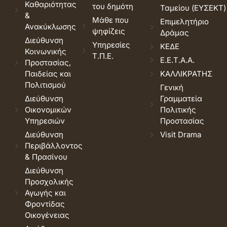
Καθαριότητας
του δημότη
Ταμείου (ΕΥΣΕΚΤ)
&
Μάθε που
Επιμελητήριο
Ανακύκλωσης
ψηφίζεις
Δράμας
Διεύθυνση
Υπηρεσίες
ΚΕΔΕ
Κοινωνικής
Τ.Π.Ε.
Ε.Ε.Τ.Α.Α.
Προστασίας,
Παιδείας και
ΚΑΛΛΙΚΡΑΤΗΣ
Πολιτισμού
Γενική
Διεύθυνση
Γραμματεία
Οικονομικών
Πολιτικής
Υπηρεσιών
Προστασίας
Διεύθυνση
Visit Drama
Περιβάλλοντος
& Πρασίνου
Διεύθυνση
Προσχολικής
Αγωγής και
Φροντίδας
Οικογένειας