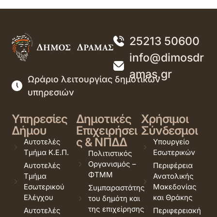
25213 50600
info@dimosdr
amas.gr
Ωράριο λειτουργίας δημοτικών
υπηρεσιών
Υπηρεσίες
Δημοτικές
Χρήσιμοι
Δήμου
Επιχειρήσει
Σύνδεσμοι
ς & ΝΠΔΔ
Αυτοτελές
Υπουργείο
Τμήμα Κ.Ε.Π.
Εσωτερικών
Πολιτιστικός
Οργανισμός –
Αυτοτελές
Περιφέρεια
ΦΤΜΜ
Τμήμα
Ανατολικής
Εσωτερικού
Μακεδονίας
Συμπαραστάτης
Ελέγχου
και Θράκης
του δημότη και
της επιχείρησης
Αυτοτελές
Περιφερειακή