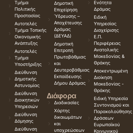
Τμήμα
Ενότητα
Δημοτική
Πολιτικής
Δράμας
Επιχείρηση
Προστασίας
Ύδρευσης –
Ειδική
Αποχέτευσης
Αυτοτελές
Υπηρεσίας
Δράμας
Τμήμα Τοπικής
Διαχείρισης
(ΔΕΥΑΔ)
Οικονομικής
Ε.Π.
Ανάπτυξης
Περιφέρειας
Δημοτική
Ανατολικής
Επιτροπή
Αυτοτελές
Μακεδονίας &
Πρωτοβάθμιας
Τμήμα
Θράκης
και
Υποστήριξης
Δευτεροβάθμιας
Αποκεντρωμένη
Διεύθυνση
Εκπαίδευσης
Διοίκηση
Δημοτικής
Δήμου Δράμας
Μακεδονίας -
Αστυνομίας
Θράκης
Διεύθυνση
Διάφορα
Ειδική Υπηρεσία
Διοικητικών
Διαδικασίες
Συντονισμού και
Υπηρεσιών
Χάρτης
Παρακολούθησης
Διεύθυνση
δικαιωμάτων
Δράσεων
Δόμησης
και
Ευρωπαϊκού
Διεύθυνση
υποχρεώσεων
Κοινωνικού