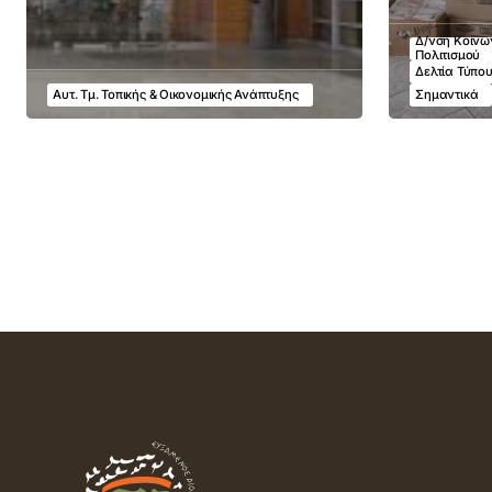
Δ/νση Κοινων
Πολιτισμού
Δελτία Τύπο
Αυτ. Τμ. Τοπικής & Οικονομικής Ανάπτυξης
Σημαντικά