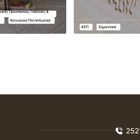
ικής Προστασίας, Παιδείας &
υ
Κοινωνικό Παντοπωλείο
ΚΕΠ
Σημαντικά
252