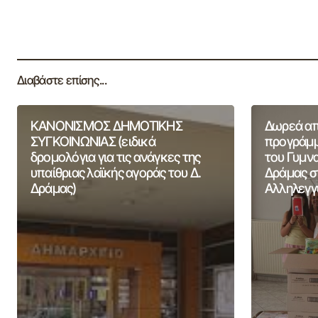
Διαβάστε επίσης...
ΚΑΝΟΝΙΣΜΟΣ ΔΗΜΟΤΙΚΗΣ
Δωρεά από
ΣΥΓΚΟΙΝΩΝΙΑΣ (ειδικά
προγράμμ
δρομολόγια για τις ανάγκες της
του Γυμν
υπαίθριας λαϊκής αγοράς του Δ.
Δράμας σ
Δράμας)
Αλληλεγγ