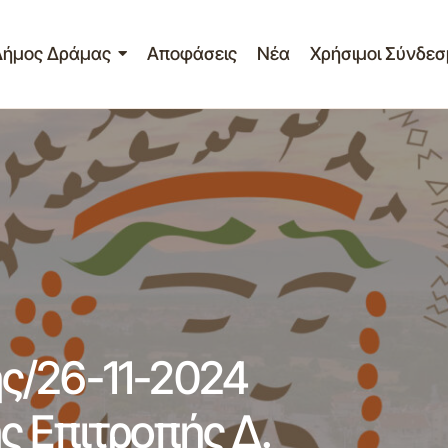
Δήμος Δράμας
Αποφάσεις
Νέα
Χρήσιμοι Σύνδεσ
Πίνακας Θεμάτων 39ης/26-11-2024 Συνεδρ
Επιτροπής Δ. Δράμας
τικής Επ.
ς/26-11-2024
ς Επιτροπής Δ.