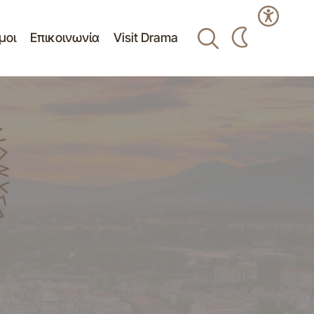
μοι
Επικοινωνία
Visit Drama
ΠΡΟΣΚΛΗΣΗ ΥΠΟΒΟΛΗΣ ΠΡΟΣΦΟΡΑΣ
ΓΙΑ ΚΑΛΛΙΤΕΧΝΙΚΗ ΔΡΑΣΗ
ίασης Δημοτικής
“ΖΑΧΑΡΟΠΛΑΣΤΕΙΟ ΟΝΕΙΡΟΥΠΟΛΗΣ”
ΣΤΟ ΠΛΑΙΣΙΟ ΤΗΣ ΕΚΔΗΛΩΣΗΣ
ΟΝΕΙΡΟΥΠΟΛΗ 2024-2025