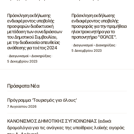
Πρόσκληση εκδήλωσης
Πρόσκληση εκδήλωσης
ενδιαφέροντος υποβολής
ενδιαφέροντος υποβολής
προσφορών διαδικτυακή
προσφοράς για την προμήθεια
μετάδοση των συνεδριάσεων
ηλεκτροκινητήρα για το
του Δημοτικού Συμβουλίου,
προπονητήριο "ΘΟΛΟΣ".
με την διαδικασία απευθείας
Διαγωνισμοί - Διακηρύξεις
ανάθεσης για το έτος 2024
5 Δεκεμβρίου 2023
Διαγωνισμοί - Διακηρύξεις
5 Δεκεμβρίου 2023
Πρόσφατα Νέα
Πρόγραμμα ‘Τουρισμός για όλους’
7 Αυγούστου 2026
ΚΑΝΟΝΙΣΜΟΣ ΔΗΜΟΤΙΚΗΣ ΣΥΓΚΟΙΝΩΝΙΑΣ (ειδικά
δρομολόγια για τις ανάγκες της υπαίθριας λαϊκής αγοράς