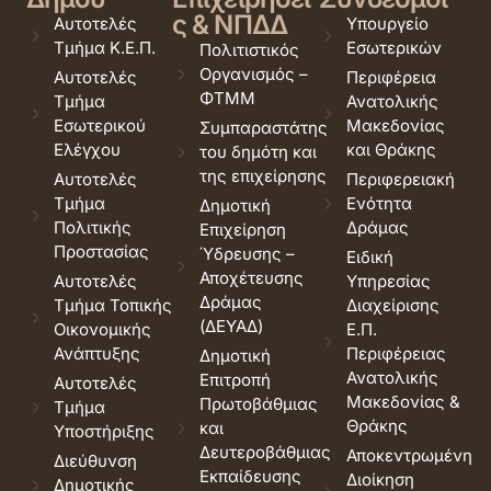
ς & ΝΠΔΔ
Αυτοτελές
Υπουργείο
Τμήμα Κ.Ε.Π.
Εσωτερικών
Πολιτιστικός
Οργανισμός –
Αυτοτελές
Περιφέρεια
ΦΤΜΜ
Τμήμα
Ανατολικής
Εσωτερικού
Μακεδονίας
Συμπαραστάτης
Ελέγχου
και Θράκης
του δημότη και
της επιχείρησης
Αυτοτελές
Περιφερειακή
Τμήμα
Ενότητα
Δημοτική
Πολιτικής
Δράμας
Επιχείρηση
Προστασίας
Ύδρευσης –
Ειδική
Αποχέτευσης
Αυτοτελές
Υπηρεσίας
Δράμας
Τμήμα Τοπικής
Διαχείρισης
(ΔΕΥΑΔ)
Οικονομικής
Ε.Π.
Ανάπτυξης
Περιφέρειας
Δημοτική
Ανατολικής
Επιτροπή
Αυτοτελές
Μακεδονίας &
Πρωτοβάθμιας
Τμήμα
Θράκης
και
Υποστήριξης
Δευτεροβάθμιας
Αποκεντρωμένη
Διεύθυνση
Εκπαίδευσης
Διοίκηση
Δημοτικής