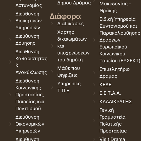
Δήμου Δράμας
Μακεδονίας -
Αστυνομίας
Θράκης
Διεύθυνση
Διάφορα
Ειδική Υπηρεσία
Διοικητικών
Διαδικασίες
Συντονισμού και
Υπηρεσιών
Χάρτης
Παρακολούθησης
Διεύθυνση
δικαιωμάτων
Δράσεων
Δόμησης
και
Ευρωπαϊκού
Διεύθυνση
υποχρεώσεων
Κοινωνικού
Καθαριότητας
του δημότη
Ταμείου (ΕΥΣΕΚΤ)
&
Μάθε που
Επιμελητήριο
Ανακύκλωσης
ψηφίζεις
Δράμας
Διεύθυνση
Υπηρεσίες
ΚΕΔΕ
Κοινωνικής
Τ.Π.Ε.
Ε.Ε.Τ.Α.Α.
Προστασίας,
Παιδείας και
ΚΑΛΛΙΚΡΑΤΗΣ
Πολιτισμού
Γενική
Διεύθυνση
Γραμματεία
Οικονομικών
Πολιτικής
Υπηρεσιών
Προστασίας
Διεύθυνση
Visit Drama