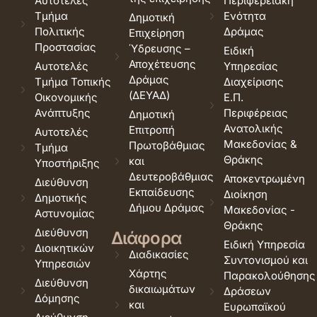
Αυτοτελές
Περιφερειακή
Τμήμα
Ενότητα
Δημοτική
Πολιτικής
Δράμας
Επιχείρηση
Προστασίας
Ύδρευσης –
Ειδική
Αποχέτευσης
Αυτοτελές
Υπηρεσίας
Δράμας
Τμήμα Τοπικής
Διαχείρισης
(ΔΕΥΑΔ)
Οικονομικής
Ε.Π.
Ανάπτυξης
Περιφέρειας
Δημοτική
Ανατολικής
Επιτροπή
Αυτοτελές
Μακεδονίας &
Πρωτοβάθμιας
Τμήμα
Θράκης
και
Υποστήριξης
Δευτεροβάθμιας
Αποκεντρωμένη
Διεύθυνση
Εκπαίδευσης
Διοίκηση
Δημοτικής
Δήμου Δράμας
Μακεδονίας -
Αστυνομίας
Θράκης
Διεύθυνση
Διάφορα
Ειδική Υπηρεσία
Διοικητικών
Διαδικασίες
Συντονισμού και
Υπηρεσιών
Χάρτης
Παρακολούθησης
Διεύθυνση
δικαιωμάτων
Δράσεων
Δόμησης
και
Ευρωπαϊκού