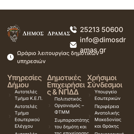
25213 50600
info@dimosdr
amas.gr
Ωράριο λειτουργίας δημοτικών
υπηρεσιών
Υπηρεσίες
Δημοτικές
Χρήσιμοι
Δήμου
Επιχειρήσει
Σύνδεσμοι
ς & ΝΠΔΔ
Αυτοτελές
Υπουργείο
Τμήμα Κ.Ε.Π.
Εσωτερικών
Πολιτιστικός
Οργανισμός –
Αυτοτελές
Περιφέρεια
ΦΤΜΜ
Τμήμα
Ανατολικής
Εσωτερικού
Μακεδονίας
Συμπαραστάτης
Ελέγχου
και Θράκης
του δημότη και
της επιχείρησης