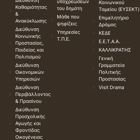
Διεύθυνση
υποχρεώσεων
Κοινωνικού
Καθαριότητας
του δημότη
Ταμείου (ΕΥΣΕΚΤ)
&
Μάθε που
Επιμελητήριο
Ανακύκλωσης
ψηφίζεις
Δράμας
Διεύθυνση
Υπηρεσίες
ΚΕΔΕ
Κοινωνικής
Τ.Π.Ε.
Ε.Ε.Τ.Α.Α.
Προστασίας,
Παιδείας και
ΚΑΛΛΙΚΡΑΤΗΣ
Πολιτισμού
Γενική
Διεύθυνση
Γραμματεία
Οικονομικών
Πολιτικής
Υπηρεσιών
Προστασίας
Διεύθυνση
Visit Drama
Περιβάλλοντος
& Πρασίνου
Διεύθυνση
Προσχολικής
Αγωγής και
Φροντίδας
Οικογένειας