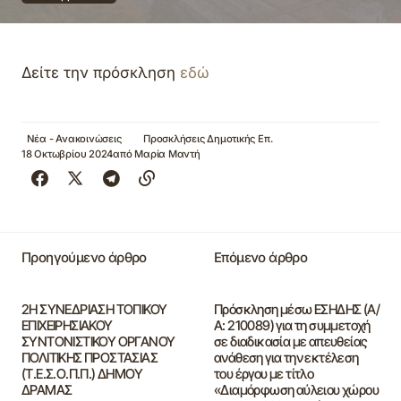
Δείτε την πρόσκληση
εδώ
Νέα - Ανακοινώσεις
Προσκλήσεις Δημοτικής Επ.
18 Οκτωβρίου 2024
από
Μαρία Μαντή
Προηγούμενο άρθρο
Επόμενο άρθρο
2Η ΣΥΝΕΔΡΙΑΣΗ ΤΟΠΙΚΟΥ
Πρόσκληση μέσω ΕΣΗΔΗΣ (Α/
ΕΠΙΧΕΙΡΗΣΙΑΚΟΥ
Α: 210089) για τη συμμετοχή
ΣΥΝΤΟΝΙΣΤΙΚΟΥ ΟΡΓΑΝΟΥ
σε διαδικασία με απευθείας
ΠΟΛΙΤΙΚΗΣ ΠΡΟΣΤΑΣΙΑΣ
ανάθεση για την εκτέλεση
(Τ.Ε.Σ.Ο.Π.Π.) ΔΗΜΟΥ
του έργου με τίτλο
ΔΡΑΜΑΣ
«Διαμόρφωση αύλειου χώρου