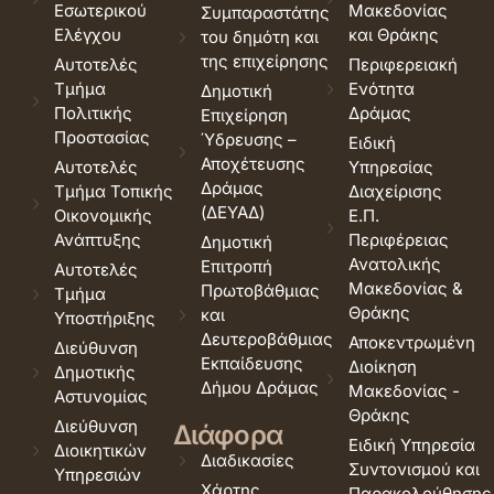
Εσωτερικού
Μακεδονίας
Συμπαραστάτης
Ελέγχου
και Θράκης
του δημότη και
της επιχείρησης
Αυτοτελές
Περιφερειακή
Τμήμα
Ενότητα
Δημοτική
Πολιτικής
Δράμας
Επιχείρηση
Προστασίας
Ύδρευσης –
Ειδική
Αποχέτευσης
Αυτοτελές
Υπηρεσίας
Δράμας
Τμήμα Τοπικής
Διαχείρισης
(ΔΕΥΑΔ)
Οικονομικής
Ε.Π.
Ανάπτυξης
Περιφέρειας
Δημοτική
Ανατολικής
Επιτροπή
Αυτοτελές
Μακεδονίας &
Πρωτοβάθμιας
Τμήμα
Θράκης
και
Υποστήριξης
Δευτεροβάθμιας
Αποκεντρωμένη
Διεύθυνση
Εκπαίδευσης
Διοίκηση
Δημοτικής
Δήμου Δράμας
Μακεδονίας -
Αστυνομίας
Θράκης
Διεύθυνση
Διάφορα
Ειδική Υπηρεσία
Διοικητικών
Διαδικασίες
Συντονισμού και
Υπηρεσιών
Χάρτης
Παρακολούθησης