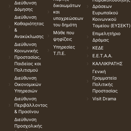
Διεύθυνση
δικαιωμάτων
Δράσεων
Δόμησης
και
Ευρωπαϊκού
Διεύθυνση
υποχρεώσεων
Κοινωνικού
Καθαριότητας
του δημότη
Ταμείου (ΕΥΣΕΚΤ)
&
Μάθε που
Επιμελητήριο
Ανακύκλωσης
ψηφίζεις
Δράμας
Διεύθυνση
Υπηρεσίες
ΚΕΔΕ
Κοινωνικής
Τ.Π.Ε.
Ε.Ε.Τ.Α.Α.
Προστασίας,
Παιδείας και
ΚΑΛΛΙΚΡΑΤΗΣ
Πολιτισμού
Γενική
Διεύθυνση
Γραμματεία
Οικονομικών
Πολιτικής
Υπηρεσιών
Προστασίας
Διεύθυνση
Visit Drama
Περιβάλλοντος
& Πρασίνου
Διεύθυνση
Προσχολικής