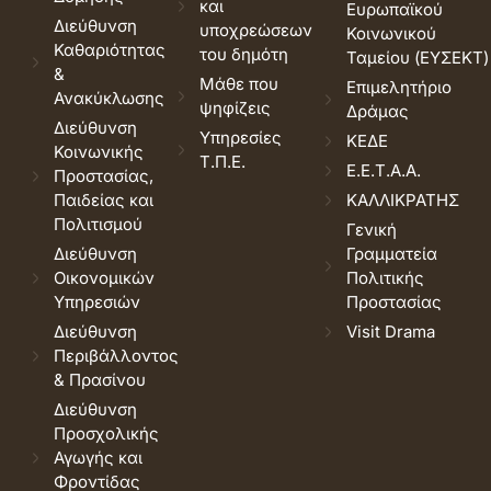
και
Ευρωπαϊκού
Διεύθυνση
υποχρεώσεων
Κοινωνικού
Καθαριότητας
του δημότη
Ταμείου (ΕΥΣΕΚΤ)
&
Μάθε που
Επιμελητήριο
Ανακύκλωσης
ψηφίζεις
Δράμας
Διεύθυνση
Υπηρεσίες
ΚΕΔΕ
Κοινωνικής
Τ.Π.Ε.
Ε.Ε.Τ.Α.Α.
Προστασίας,
Παιδείας και
ΚΑΛΛΙΚΡΑΤΗΣ
Πολιτισμού
Γενική
Διεύθυνση
Γραμματεία
Οικονομικών
Πολιτικής
Υπηρεσιών
Προστασίας
Διεύθυνση
Visit Drama
Περιβάλλοντος
& Πρασίνου
Διεύθυνση
Προσχολικής
Αγωγής και
Φροντίδας