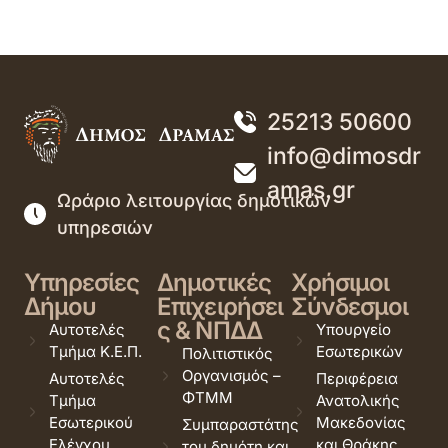
25213 50600
info@dimosdr
amas.gr
Ωράριο λειτουργίας δημοτικών
υπηρεσιών
Υπηρεσίες
Δημοτικές
Χρήσιμοι
Δήμου
Επιχειρήσει
Σύνδεσμοι
ς & ΝΠΔΔ
Αυτοτελές
Υπουργείο
Τμήμα Κ.Ε.Π.
Εσωτερικών
Πολιτιστικός
Οργανισμός –
Αυτοτελές
Περιφέρεια
ΦΤΜΜ
Τμήμα
Ανατολικής
Εσωτερικού
Μακεδονίας
Συμπαραστάτης
Ελέγχου
και Θράκης
του δημότη και