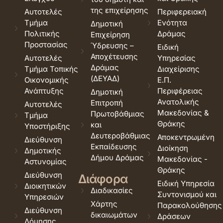
της επιχείρησης
Αυτοτελές
Περιφερειακή
Τμήμα
Ενότητα
Δημοτική
Πολιτικής
Δράμας
Επιχείρηση
Προστασίας
Ύδρευσης –
Ειδική
Αποχέτευσης
Αυτοτελές
Υπηρεσίας
Δράμας
Τμήμα Τοπικής
Διαχείρισης
(ΔΕΥΑΔ)
Οικονομικής
Ε.Π.
Ανάπτυξης
Περιφέρειας
Δημοτική
Ανατολικής
Επιτροπή
Αυτοτελές
Μακεδονίας &
Πρωτοβάθμιας
Τμήμα
Θράκης
και
Υποστήριξης
Δευτεροβάθμιας
Αποκεντρωμένη
Διεύθυνση
Εκπαίδευσης
Διοίκηση
Δημοτικής
Δήμου Δράμας
Μακεδονίας -
Αστυνομίας
Θράκης
Διεύθυνση
Διάφορα
Ειδική Υπηρεσία
Διοικητικών
Διαδικασίες
Συντονισμού και
Υπηρεσιών
Χάρτης
Παρακολούθησης
Διεύθυνση
δικαιωμάτων
Δράσεων
Δόμησης