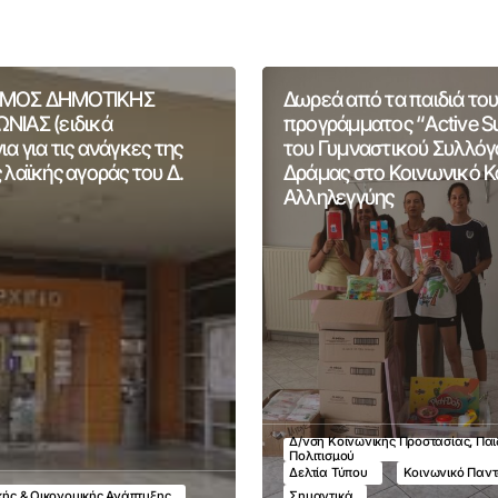
ΜΟΣ ΔΗΜΟΤΙΚΗΣ
Δωρεά από τα παιδιά του
ΝΙΑΣ (ειδικά
προγράμματος “Active 
α για τις ανάγκες της
του Γυμναστικού Συλλόγ
 λαϊκής αγοράς του Δ.
Δράμας στο Κοινωνικό 
Αλληλεγγύης
Δ/νση Κοινωνικής Προστασίας, Παι
Πολιτισμού
Δελτία Τύπου
Κοινωνικό Παν
ικής & Οικονομικής Ανάπτυξης
Σημαντικά