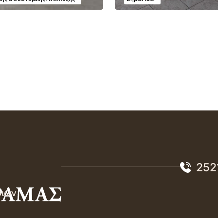
252
σιών