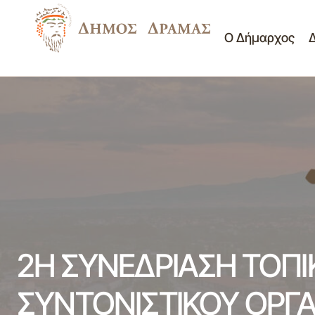
Ο Δήμαρχος
ΠΙΝΑΚΑΣ ΤΩΝ ΑΠΟΦΑΣΕΩΝ ΠΟΥ
Αυτ. Τμ. Πολιτικής Πρ
ΛΗΦΘΗΚΑΝ ΣΤΗΝ ΚΑΤΕΠΕΙΓΟΥΣΑ ΔΙΑ
ΠΕΡΙΦΟΡΑΣ(μέσω ηλεκτρονικού
Μη κατηγοριοποιημέν
ταχυδρομείου) ΣΥΝΕΔΡΙΑΣΗ 22η/15-10-
2024 ΤΟΥ ΔΗΜΟΤΙΚΟΥ ΣΥΜΒΟΥΛΙΟΥ
Νέα - Ανακοινώσεις
ΔΗΜΟΥ ΔΡΑΜΑΣ
2Η ΣΥΝΕΔΡΙΑΣΗ ΤΟΠΙ
ΣΥΝΤΟΝΙΣΤΙΚΟΥ ΟΡΓΑ