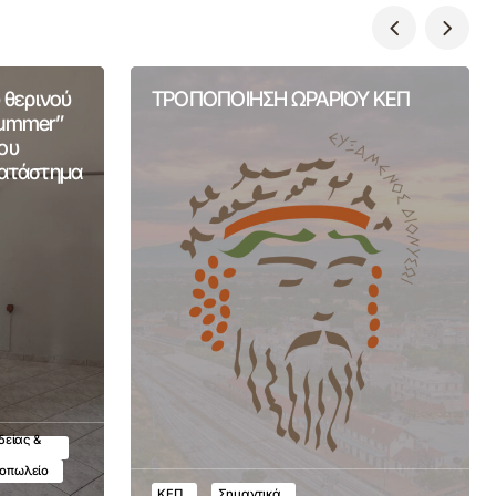
 θερινού
ΤΡΟΠΟΠΟΙΗΣΗ ΩΡΑΡΙΟΥ ΚΕΠ
Summer”
ου
Κατάστημα
δείας &
τοπωλείο
ΚΕΠ
Σημαντικά