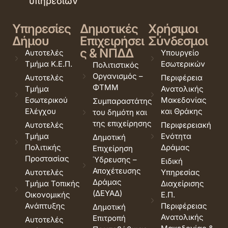
υπηρεσιών
Υπηρεσίες
Δημοτικές
Χρήσιμοι
Δήμου
Επιχειρήσει
Σύνδεσμοι
ς & ΝΠΔΔ
Αυτοτελές
Υπουργείο
Τμήμα Κ.Ε.Π.
Εσωτερικών
Πολιτιστικός
Οργανισμός –
Αυτοτελές
Περιφέρεια
ΦΤΜΜ
Τμήμα
Ανατολικής
Εσωτερικού
Μακεδονίας
Συμπαραστάτης
Ελέγχου
και Θράκης
του δημότη και
της επιχείρησης
Αυτοτελές
Περιφερειακή
Τμήμα
Ενότητα
Δημοτική
Πολιτικής
Δράμας
Επιχείρηση
Προστασίας
Ύδρευσης –
Ειδική
Αποχέτευσης
Αυτοτελές
Υπηρεσίας
Δράμας
Τμήμα Τοπικής
Διαχείρισης
(ΔΕΥΑΔ)
Οικονομικής
Ε.Π.
Ανάπτυξης
Περιφέρειας
Δημοτική
Ανατολικής
Επιτροπή
Αυτοτελές