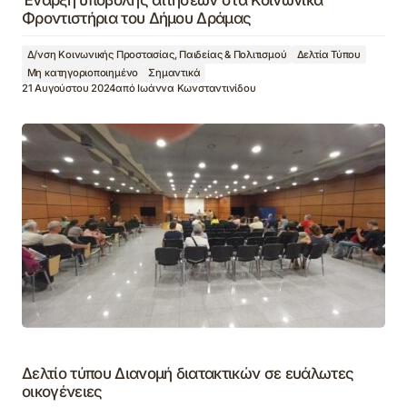
Έναρξη υποβολής αιτήσεων στα Κοινωνικά
Φροντιστήρια του Δήμου Δράμας
Δ/νση Κοινωνικής Προστασίας, Παιδείας & Πολιτισμού
Δελτία Τύπου
Μη κατηγοριοποιημένο
Σημαντικά
21 Αυγούστου 2024
από
Ιωάννα Κωνσταντινίδου
Δελτίο τύπου Διανομή διατακτικών σε ευάλωτες
οικογένειες