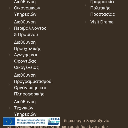
Διεύθυνση
Γραμματεία
Οικονομικών
Πολιτικής
Υπηρεσιών
Προστασίας
Διεύθυνση
Visit Drama
Περιβάλλοντος
& Πρασίνου
Διεύθυνση
Προσχολικής
Αγωγής και
Φροντίδας
Οικογένειας
Διεύθυνση
Προγραμματισμού,
Οργάνωσης και
Πληροφορικής
Διεύθυνση
Τεχνικών
Υπηρεσιών
© 2026 Δήμος Δράμας.
Όροι
δημιουργία & φιλοξενία
Με την επιφύλαξη κάθε
Χρήσης
ιστοσελίδας by manbiz