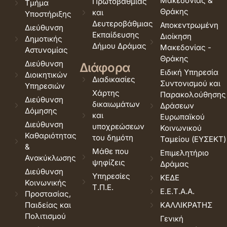
Μακεδονίας &
Πρωτοβάθμιας
Τμήμα
Θράκης
και
Υποστήριξης
Δευτεροβάθμιας
Αποκεντρωμένη
Διεύθυνση
Εκπαίδευσης
Διοίκηση
Δημοτικής
Δήμου Δράμας
Μακεδονίας -
Αστυνομίας
Θράκης
Διεύθυνση
Διάφορα
Ειδική Υπηρεσία
Διοικητικών
Διαδικασίες
Συντονισμού και
Υπηρεσιών
Χάρτης
Παρακολούθησης
Διεύθυνση
δικαιωμάτων
Δράσεων
Δόμησης
και
Ευρωπαϊκού
Διεύθυνση
υποχρεώσεων
Κοινωνικού
Καθαριότητας
του δημότη
Ταμείου (ΕΥΣΕΚΤ)
&
Μάθε που
Επιμελητήριο
Ανακύκλωσης
ψηφίζεις
Δράμας
Διεύθυνση
Υπηρεσίες
ΚΕΔΕ
Κοινωνικής
Τ.Π.Ε.
Ε.Ε.Τ.Α.Α.
Προστασίας,
Παιδείας και
ΚΑΛΛΙΚΡΑΤΗΣ
Πολιτισμού
Γενική