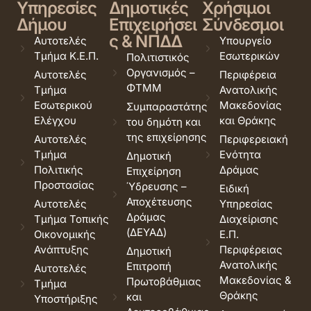
Υπηρεσίες
Δημοτικές
Χρήσιμοι
Δήμου
Επιχειρήσει
Σύνδεσμοι
ς & ΝΠΔΔ
Αυτοτελές
Υπουργείο
Τμήμα Κ.Ε.Π.
Εσωτερικών
Πολιτιστικός
Οργανισμός –
Αυτοτελές
Περιφέρεια
ΦΤΜΜ
Τμήμα
Ανατολικής
Εσωτερικού
Μακεδονίας
Συμπαραστάτης
Ελέγχου
και Θράκης
του δημότη και
της επιχείρησης
Αυτοτελές
Περιφερειακή
Τμήμα
Ενότητα
Δημοτική
Πολιτικής
Δράμας
Επιχείρηση
Προστασίας
Ύδρευσης –
Ειδική
Αποχέτευσης
Αυτοτελές
Υπηρεσίας
Δράμας
Τμήμα Τοπικής
Διαχείρισης
(ΔΕΥΑΔ)
Οικονομικής
Ε.Π.
Ανάπτυξης
Περιφέρειας
Δημοτική
Ανατολικής
Επιτροπή
Αυτοτελές
Μακεδονίας &
Πρωτοβάθμιας
Τμήμα
Θράκης
και
Υποστήριξης