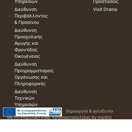
Υπηρεσιών
Προστασίας
Διεύθυνση
Visit Drama
Περιβάλλοντος
& Πρασίνου
Διεύθυνση
Προσχολικής
Αγωγής και
Φροντίδας
Οικογένειας
Διεύθυνση
Προγραμματισμού,
Οργάνωσης και
Πληροφορικής
Διεύθυνση
Τεχνικών
Υπηρεσιών
© 2026 Δήμος Δράμας.
Όροι
δημιουργία & φιλοξενία
Με την επιφύλαξη κάθε
Χρήσης
ιστοσελίδας by manbiz
νόμιμου δικαιώματος.