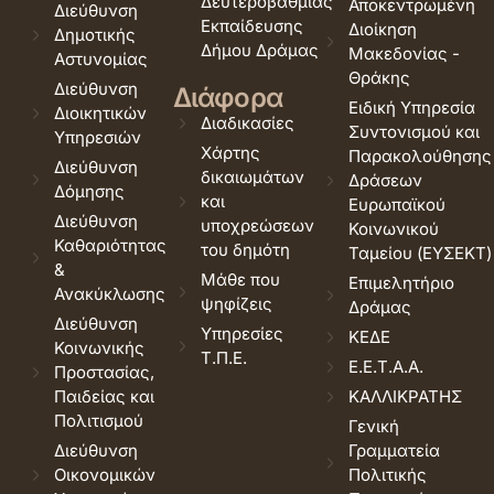
Δευτεροβάθμιας
Αποκεντρωμένη
Διεύθυνση
Εκπαίδευσης
Διοίκηση
Δημοτικής
Δήμου Δράμας
Μακεδονίας -
Αστυνομίας
Θράκης
Διεύθυνση
Διάφορα
Ειδική Υπηρεσία
Διοικητικών
Διαδικασίες
Συντονισμού και
Υπηρεσιών
Χάρτης
Παρακολούθησης
Διεύθυνση
δικαιωμάτων
Δράσεων
Δόμησης
και
Ευρωπαϊκού
Διεύθυνση
υποχρεώσεων
Κοινωνικού
Καθαριότητας
του δημότη
Ταμείου (ΕΥΣΕΚΤ)
&
Μάθε που
Επιμελητήριο
Ανακύκλωσης
ψηφίζεις
Δράμας
Διεύθυνση
Υπηρεσίες
ΚΕΔΕ
Κοινωνικής
Τ.Π.Ε.
Ε.Ε.Τ.Α.Α.
Προστασίας,
Παιδείας και
ΚΑΛΛΙΚΡΑΤΗΣ
Πολιτισμού
Γενική
Διεύθυνση
Γραμματεία
Οικονομικών
Πολιτικής