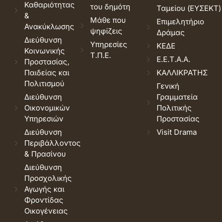
Καθαριότητας
του δημότη
Ταμείου (ΕΥΣΕΚΤ)
&
Μάθε που
Επιμελητήριο
Ανακύκλωσης
ψηφίζεις
Δράμας
Διεύθυνση
Υπηρεσίες
ΚΕΔΕ
Κοινωνικής
Τ.Π.Ε.
Ε.Ε.Τ.Α.Α.
Προστασίας,
Παιδείας και
ΚΑΛΛΙΚΡΑΤΗΣ
Πολιτισμού
Γενική
Διεύθυνση
Γραμματεία
Οικονομικών
Πολιτικής
Υπηρεσιών
Προστασίας
Διεύθυνση
Visit Drama
Περιβάλλοντος
& Πρασίνου
Διεύθυνση
Προσχολικής
Αγωγής και
Φροντίδας
Οικογένειας