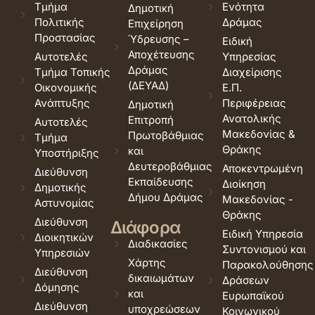
Τμήμα
Ενότητα
Δημοτική
Πολιτικής
Δράμας
Επιχείρηση
Προστασίας
Ύδρευσης –
Ειδική
Αποχέτευσης
Αυτοτελές
Υπηρεσίας
Δράμας
Τμήμα Τοπικής
Διαχείρισης
(ΔΕΥΑΔ)
Οικονομικής
Ε.Π.
Ανάπτυξης
Περιφέρειας
Δημοτική
Ανατολικής
Επιτροπή
Αυτοτελές
Μακεδονίας &
Πρωτοβάθμιας
Τμήμα
Θράκης
και
Υποστήριξης
Δευτεροβάθμιας
Αποκεντρωμένη
Διεύθυνση
Εκπαίδευσης
Διοίκηση
Δημοτικής
Δήμου Δράμας
Μακεδονίας -
Αστυνομίας
Θράκης
Διεύθυνση
Διάφορα
Ειδική Υπηρεσία
Διοικητικών
Διαδικασίες
Συντονισμού και
Υπηρεσιών
Χάρτης
Παρακολούθησης
Διεύθυνση
δικαιωμάτων
Δράσεων
Δόμησης
και
Ευρωπαϊκού
Διεύθυνση
υποχρεώσεων
Κοινωνικού