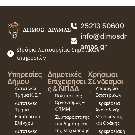
25213 50600
info@dimosdr
amas.gr
Ωράριο λειτουργίας δημοτικών
υπηρεσιών
Υπηρεσίες
Δημοτικές
Χρήσιμοι
Δήμου
Επιχειρήσει
Σύνδεσμοι
ς & ΝΠΔΔ
Αυτοτελές
Υπουργείο
Τμήμα Κ.Ε.Π.
Εσωτερικών
Πολιτιστικός
Οργανισμός –
Αυτοτελές
Περιφέρεια
ΦΤΜΜ
Τμήμα
Ανατολικής
Εσωτερικού
Μακεδονίας
Συμπαραστάτης
Ελέγχου
και Θράκης
του δημότη και
της επιχείρησης
Αυτοτελές
Περιφερειακή