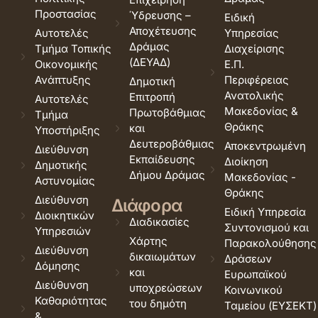
Προστασίας
Ύδρευσης –
Ειδική
Αποχέτευσης
Αυτοτελές
Υπηρεσίας
Δράμας
Τμήμα Τοπικής
Διαχείρισης
(ΔΕΥΑΔ)
Οικονομικής
Ε.Π.
Ανάπτυξης
Περιφέρειας
Δημοτική
Ανατολικής
Επιτροπή
Αυτοτελές
Μακεδονίας &
Πρωτοβάθμιας
Τμήμα
Θράκης
και
Υποστήριξης
Δευτεροβάθμιας
Αποκεντρωμένη
Διεύθυνση
Εκπαίδευσης
Διοίκηση
Δημοτικής
Δήμου Δράμας
Μακεδονίας -
Αστυνομίας
Θράκης
Διεύθυνση
Διάφορα
Ειδική Υπηρεσία
Διοικητικών
Διαδικασίες
Συντονισμού και
Υπηρεσιών
Χάρτης
Παρακολούθησης
Διεύθυνση
δικαιωμάτων
Δράσεων
Δόμησης
και
Ευρωπαϊκού
Διεύθυνση
υποχρεώσεων
Κοινωνικού
Καθαριότητας
του δημότη
Ταμείου (ΕΥΣΕΚΤ)
&