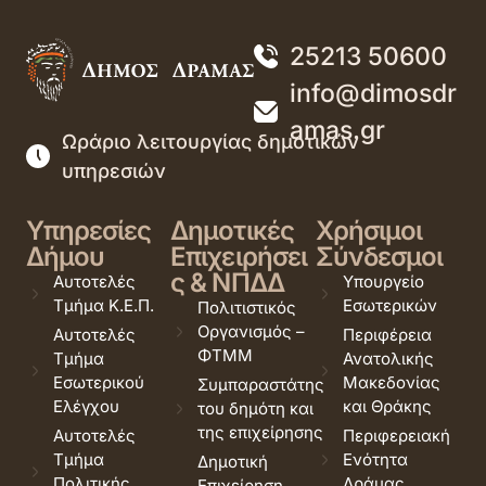
25213 50600
info@dimosdr
amas.gr
Ωράριο λειτουργίας δημοτικών
υπηρεσιών
Υπηρεσίες
Δημοτικές
Χρήσιμοι
Δήμου
Επιχειρήσει
Σύνδεσμοι
ς & ΝΠΔΔ
Αυτοτελές
Υπουργείο
Τμήμα Κ.Ε.Π.
Εσωτερικών
Πολιτιστικός
Οργανισμός –
Αυτοτελές
Περιφέρεια
ΦΤΜΜ
Τμήμα
Ανατολικής
Εσωτερικού
Μακεδονίας
Συμπαραστάτης
Ελέγχου
και Θράκης
του δημότη και
της επιχείρησης
Αυτοτελές
Περιφερειακή
Τμήμα
Ενότητα
Δημοτική
Πολιτικής
Δράμας
Επιχείρηση