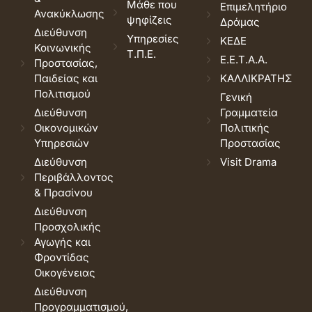
Μάθε που
Επιμελητήριο
Ανακύκλωσης
ψηφίζεις
Δράμας
Διεύθυνση
Υπηρεσίες
ΚΕΔΕ
Κοινωνικής
Τ.Π.Ε.
Ε.Ε.Τ.Α.Α.
Προστασίας,
Παιδείας και
ΚΑΛΛΙΚΡΑΤΗΣ
Πολιτισμού
Γενική
Διεύθυνση
Γραμματεία
Οικονομικών
Πολιτικής
Υπηρεσιών
Προστασίας
Διεύθυνση
Visit Drama
Περιβάλλοντος
& Πρασίνου
Διεύθυνση
Προσχολικής
Αγωγής και
Φροντίδας
Οικογένειας
Διεύθυνση
Προγραμματισμού,