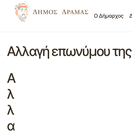
Ο Δήμαρχος
Αλλαγή επωνύμου της 
Α
λ
λ
α