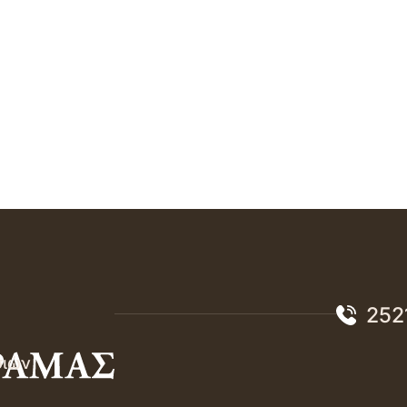
252
σιών