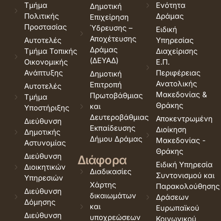
Τμήμα
Ενότητα
Δημοτική
Πολιτικής
Δράμας
Επιχείρηση
Προστασίας
Ύδρευσης –
Ειδική
Αποχέτευσης
Αυτοτελές
Υπηρεσίας
Δράμας
Τμήμα Τοπικής
Διαχείρισης
(ΔΕΥΑΔ)
Οικονομικής
Ε.Π.
Ανάπτυξης
Περιφέρειας
Δημοτική
Ανατολικής
Επιτροπή
Αυτοτελές
Μακεδονίας &
Πρωτοβάθμιας
Τμήμα
Θράκης
και
Υποστήριξης
Δευτεροβάθμιας
Αποκεντρωμένη
Διεύθυνση
Εκπαίδευσης
Διοίκηση
Δημοτικής
Δήμου Δράμας
Μακεδονίας -
Αστυνομίας
Θράκης
Διεύθυνση
Διάφορα
Ειδική Υπηρεσία
Διοικητικών
Διαδικασίες
Συντονισμού και
Υπηρεσιών
Χάρτης
Παρακολούθησης
Διεύθυνση
δικαιωμάτων
Δράσεων
Δόμησης
και
Ευρωπαϊκού
Διεύθυνση
υποχρεώσεων
Κοινωνικού