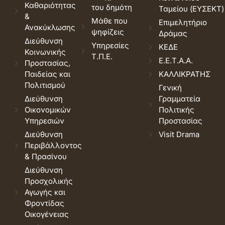
Καθαριότητας
του δημότη
Ταμείου (ΕΥΣΕΚΤ)
&
Μάθε που
Επιμελητήριο
Ανακύκλωσης
ψηφίζεις
Δράμας
Διεύθυνση
Υπηρεσίες
ΚΕΔΕ
Κοινωνικής
Τ.Π.Ε.
Ε.Ε.Τ.Α.Α.
Προστασίας,
Παιδείας και
ΚΑΛΛΙΚΡΑΤΗΣ
Πολιτισμού
Γενική
Διεύθυνση
Γραμματεία
Οικονομικών
Πολιτικής
Υπηρεσιών
Προστασίας
Διεύθυνση
Visit Drama
Περιβάλλοντος
& Πρασίνου
Διεύθυνση
Προσχολικής
Αγωγής και
Φροντίδας
Οικογένειας