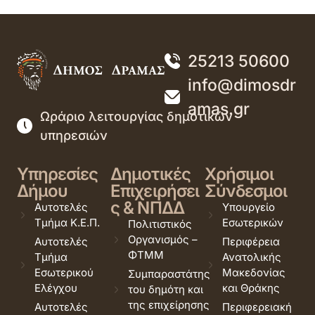
25213 50600
info@dimosdr
amas.gr
Ωράριο λειτουργίας δημοτικών
υπηρεσιών
Υπηρεσίες
Δημοτικές
Χρήσιμοι
Δήμου
Επιχειρήσει
Σύνδεσμοι
ς & ΝΠΔΔ
Αυτοτελές
Υπουργείο
Τμήμα Κ.Ε.Π.
Εσωτερικών
Πολιτιστικός
Οργανισμός –
Αυτοτελές
Περιφέρεια
ΦΤΜΜ
Τμήμα
Ανατολικής
Εσωτερικού
Μακεδονίας
Συμπαραστάτης
Ελέγχου
και Θράκης
του δημότη και
της επιχείρησης
Αυτοτελές
Περιφερειακή