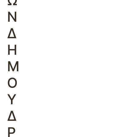
Ω
Ν
Δ
Η
Μ
Ο
Υ
Δ
Ρ