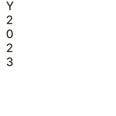
Υ
2
0
2
3