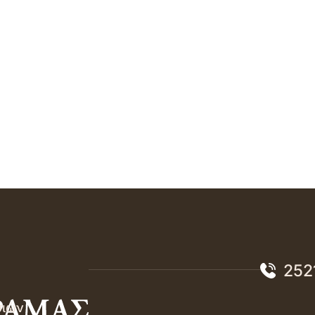
252
σιών