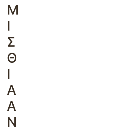
Μ
Ι
Σ
Θ
Ι
Α
Α
Ν