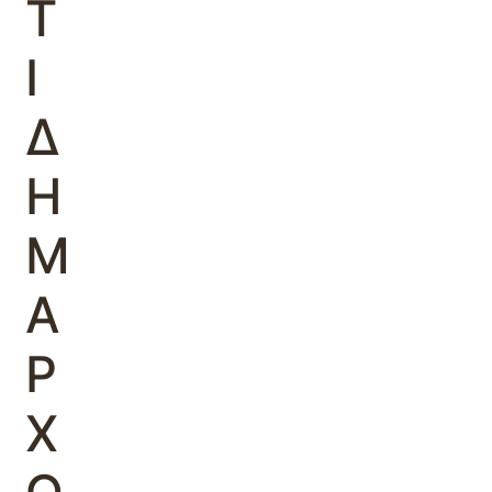
Τ
Ι
Δ
Η
Μ
Α
Ρ
Χ