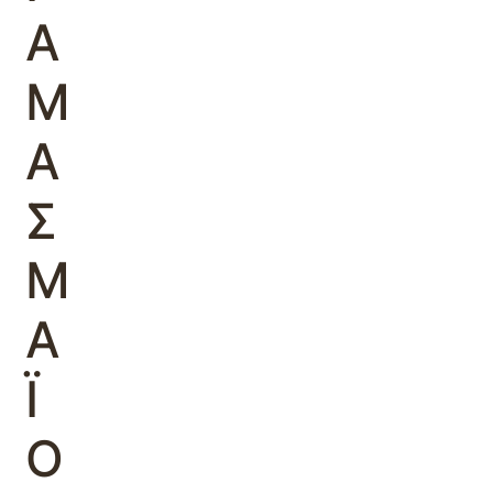
Α
Μ
Α
Σ
Μ
Α
Ϊ
Ο