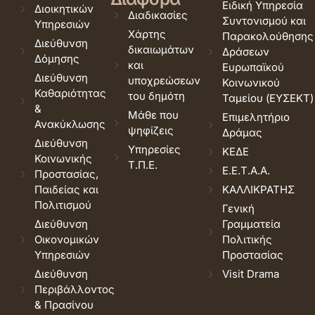
Ειδική Υπηρεσία
Διοικητικών
Διαδικασίες
Συντονισμού και
Υπηρεσιών
Χάρτης
Παρακολούθησης
Διεύθυνση
δικαιωμάτων
Δράσεων
Δόμησης
και
Ευρωπαϊκού
Διεύθυνση
υποχρεώσεων
Κοινωνικού
Καθαριότητας
του δημότη
Ταμείου (ΕΥΣΕΚΤ)
&
Μάθε που
Επιμελητήριο
Ανακύκλωσης
ψηφίζεις
Δράμας
Διεύθυνση
Υπηρεσίες
ΚΕΔΕ
Κοινωνικής
Τ.Π.Ε.
Ε.Ε.Τ.Α.Α.
Προστασίας,
Παιδείας και
ΚΑΛΛΙΚΡΑΤΗΣ
Πολιτισμού
Γενική
Διεύθυνση
Γραμματεία
Οικονομικών
Πολιτικής
Υπηρεσιών
Προστασίας
Διεύθυνση
Visit Drama
Περιβάλλοντος
& Πρασίνου