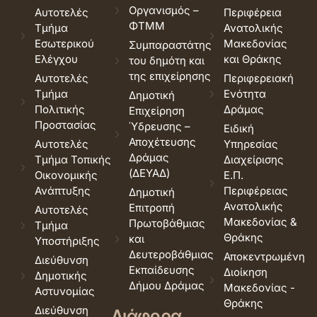
Οργανισμός –
Αυτοτελές
Περιφέρεια
ΦΤΜΜ
Τμήμα
Ανατολικής
Εσωτερικού
Μακεδονίας
Συμπαραστάτης
Ελέγχου
και Θράκης
του δημότη και
της επιχείρησης
Αυτοτελές
Περιφερειακή
Τμήμα
Ενότητα
Δημοτική
Πολιτικής
Δράμας
Επιχείρηση
Προστασίας
Ύδρευσης –
Ειδική
Αποχέτευσης
Αυτοτελές
Υπηρεσίας
Δράμας
Τμήμα Τοπικής
Διαχείρισης
(ΔΕΥΑΔ)
Οικονομικής
Ε.Π.
Ανάπτυξης
Περιφέρειας
Δημοτική
Ανατολικής
Επιτροπή
Αυτοτελές
Μακεδονίας &
Πρωτοβάθμιας
Τμήμα
Θράκης
και
Υποστήριξης
Δευτεροβάθμιας
Αποκεντρωμένη
Διεύθυνση
Εκπαίδευσης
Διοίκηση
Δημοτικής
Δήμου Δράμας
Μακεδονίας -
Αστυνομίας
Θράκης
Διεύθυνση
Διάφορα