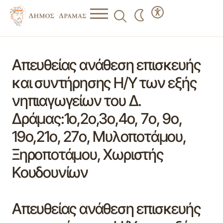
Απευθείας ανάθεση επισκευής
και συντήρησης Η/Υ των εξής
νηπιαγωγείων του Δ.
Δράμας:1ο,2ο,3ο,4ο, 7ο, 9o,
19ο,21ο, 27ο, Μυλοποτάμου,
Ξηροποτάμου, Χωριστής
Κουδουνίων
Απευθείας ανάθεση επισκευής