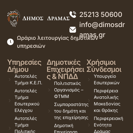
25213 50600
info@dimosdr
amas.gr
Ωράριο λειτουργίας δημοτικών
υπηρεσιών
Υπηρεσίες
Δημοτικές
Χρήσιμοι
Δήμου
Επιχειρήσει
Σύνδεσμοι
ς & ΝΠΔΔ
Αυτοτελές
Υπουργείο
Τμήμα Κ.Ε.Π.
Εσωτερικών
Πολιτιστικός
Οργανισμός –
Αυτοτελές
Περιφέρεια
ΦΤΜΜ
Τμήμα
Ανατολικής
Εσωτερικού
Μακεδονίας
Συμπαραστάτης
Ελέγχου
και Θράκης
του δημότη και
της επιχείρησης
Αυτοτελές
Περιφερειακή
Τμήμα
Ενότητα
Δημοτική
Πολιτικής
Δράμας
Επιχείρηση