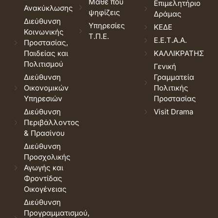
Μάθε που
Επιμελητήριο
Ανακύκλωσης
ψηφίζεις
Δράμας
Διεύθυνση
Υπηρεσίες
ΚΕΔΕ
Κοινωνικής
Τ.Π.Ε.
Ε.Ε.Τ.Α.Α.
Προστασίας,
Παιδείας και
ΚΑΛΛΙΚΡΑΤΗΣ
Πολιτισμού
Γενική
Διεύθυνση
Γραμματεία
Οικονομικών
Πολιτικής
Υπηρεσιών
Προστασίας
Διεύθυνση
Visit Drama
Περιβάλλοντος
& Πρασίνου
Διεύθυνση
Προσχολικής
Αγωγής και
Φροντίδας
Οικογένειας
Διεύθυνση
Προγραμματισμού,