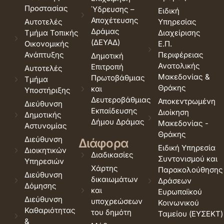
Προστασίας
Ύδρευσης –
Ειδική
Αποχέτευσης
Αυτοτελές
Υπηρεσίας
Δράμας
Τμήμα Τοπικής
Διαχείρισης
(ΔΕΥΑΔ)
Οικονομικής
Ε.Π.
Ανάπτυξης
Περιφέρειας
Δημοτική
Ανατολικής
Επιτροπή
Αυτοτελές
Μακεδονίας &
Πρωτοβάθμιας
Τμήμα
Θράκης
και
Υποστήριξης
Δευτεροβάθμιας
Αποκεντρωμένη
Διεύθυνση
Εκπαίδευσης
Διοίκηση
Δημοτικής
Δήμου Δράμας
Μακεδονίας -
Αστυνομίας
Θράκης
Διεύθυνση
Διάφορα
Ειδική Υπηρεσία
Διοικητικών
Διαδικασίες
Συντονισμού και
Υπηρεσιών
Χάρτης
Παρακολούθησης
Διεύθυνση
δικαιωμάτων
Δράσεων
Δόμησης
και
Ευρωπαϊκού
Διεύθυνση
υποχρεώσεων
Κοινωνικού
Καθαριότητας
του δημότη
Ταμείου (ΕΥΣΕΚΤ)
&