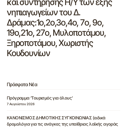
και συντήρησης Η/Υ των εξής
νηπιαγωγείων του Δ.
Δράμας:1ο,2ο,3ο,4ο, 7ο, 9o,
19ο,21ο, 27ο, Μυλοποτάμου,
Ξηροποτάμου, Χωριστής
Κουδουνίων
Πρόσφατα Νέα
Πρόγραμμα ‘Τουρισμός για όλους’
7 Αυγούστου 2026
ΚΑΝΟΝΙΣΜΟΣ ΔΗΜΟΤΙΚΗΣ ΣΥΓΚΟΙΝΩΝΙΑΣ (ειδικά
δρομολόγια για τις ανάγκες της υπαίθριας λαϊκής αγοράς