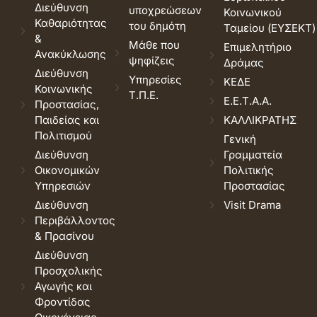
Διεύθυνση
υποχρεώσεων
Κοινωνικού
Καθαριότητας
του δημότη
Ταμείου (ΕΥΣΕΚΤ)
&
Μάθε που
Επιμελητήριο
Ανακύκλωσης
ψηφίζεις
Δράμας
Διεύθυνση
Υπηρεσίες
ΚΕΔΕ
Κοινωνικής
Τ.Π.Ε.
Ε.Ε.Τ.Α.Α.
Προστασίας,
Παιδείας και
ΚΑΛΛΙΚΡΑΤΗΣ
Πολιτισμού
Γενική
Διεύθυνση
Γραμματεία
Οικονομικών
Πολιτικής
Υπηρεσιών
Προστασίας
Διεύθυνση
Visit Drama
Περιβάλλοντος
& Πρασίνου
Διεύθυνση
Προσχολικής
Αγωγής και
Φροντίδας