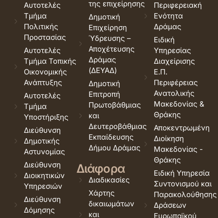
της επιχείρησης
Αυτοτελές
Περιφερειακή
Τμήμα
Ενότητα
Δημοτική
Πολιτικής
Δράμας
Επιχείρηση
Προστασίας
Ύδρευσης –
Ειδική
Αποχέτευσης
Αυτοτελές
Υπηρεσίας
Δράμας
Τμήμα Τοπικής
Διαχείρισης
(ΔΕΥΑΔ)
Οικονομικής
Ε.Π.
Ανάπτυξης
Περιφέρειας
Δημοτική
Ανατολικής
Επιτροπή
Αυτοτελές
Μακεδονίας &
Πρωτοβάθμιας
Τμήμα
Θράκης
και
Υποστήριξης
Δευτεροβάθμιας
Αποκεντρωμένη
Διεύθυνση
Εκπαίδευσης
Διοίκηση
Δημοτικής
Δήμου Δράμας
Μακεδονίας -
Αστυνομίας
Θράκης
Διεύθυνση
Διάφορα
Ειδική Υπηρεσία
Διοικητικών
Διαδικασίες
Συντονισμού και
Υπηρεσιών
Χάρτης
Παρακολούθησης
Διεύθυνση
δικαιωμάτων
Δράσεων
Δόμησης
και
Ευρωπαϊκού