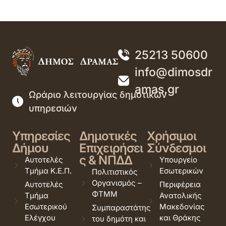
25213 50600
info@dimosdr
amas.gr
Ωράριο λειτουργίας δημοτικών
υπηρεσιών
Υπηρεσίες
Δημοτικές
Χρήσιμοι
Δήμου
Επιχειρήσει
Σύνδεσμοι
ς & ΝΠΔΔ
Αυτοτελές
Υπουργείο
Τμήμα Κ.Ε.Π.
Εσωτερικών
Πολιτιστικός
Οργανισμός –
Αυτοτελές
Περιφέρεια
ΦΤΜΜ
Τμήμα
Ανατολικής
Εσωτερικού
Μακεδονίας
Συμπαραστάτης
Ελέγχου
και Θράκης
του δημότη και