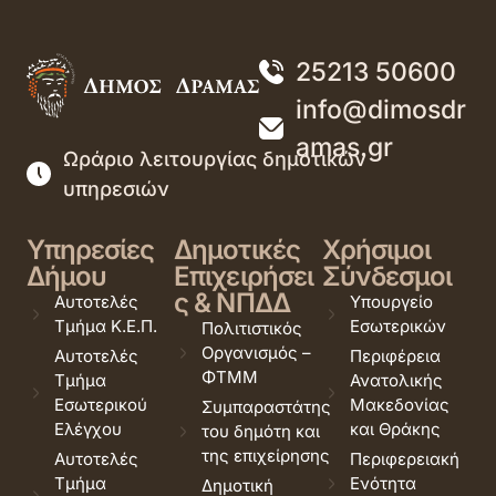
25213 50600
info@dimosdr
amas.gr
Ωράριο λειτουργίας δημοτικών
υπηρεσιών
Υπηρεσίες
Δημοτικές
Χρήσιμοι
Δήμου
Επιχειρήσει
Σύνδεσμοι
ς & ΝΠΔΔ
Αυτοτελές
Υπουργείο
Τμήμα Κ.Ε.Π.
Εσωτερικών
Πολιτιστικός
Οργανισμός –
Αυτοτελές
Περιφέρεια
ΦΤΜΜ
Τμήμα
Ανατολικής
Εσωτερικού
Μακεδονίας
Συμπαραστάτης
Ελέγχου
και Θράκης
του δημότη και
της επιχείρησης
Αυτοτελές
Περιφερειακή
Τμήμα
Ενότητα
Δημοτική