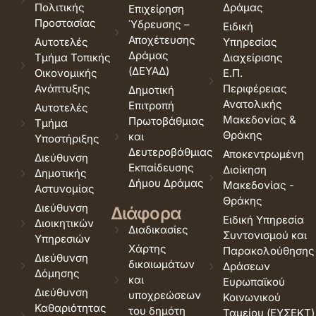
Πολιτικής
Δράμας
Επιχείρηση
Προστασίας
Ύδρευσης –
Ειδική
Αποχέτευσης
Αυτοτελές
Υπηρεσίας
Δράμας
Τμήμα Τοπικής
Διαχείρισης
(ΔΕΥΑΔ)
Οικονομικής
Ε.Π.
Ανάπτυξης
Περιφέρειας
Δημοτική
Ανατολικής
Επιτροπή
Αυτοτελές
Μακεδονίας &
Πρωτοβάθμιας
Τμήμα
Θράκης
και
Υποστήριξης
Δευτεροβάθμιας
Αποκεντρωμένη
Διεύθυνση
Εκπαίδευσης
Διοίκηση
Δημοτικής
Δήμου Δράμας
Μακεδονίας -
Αστυνομίας
Θράκης
Διεύθυνση
Διάφορα
Ειδική Υπηρεσία
Διοικητικών
Διαδικασίες
Συντονισμού και
Υπηρεσιών
Χάρτης
Παρακολούθησης
Διεύθυνση
δικαιωμάτων
Δράσεων
Δόμησης
και
Ευρωπαϊκού
Διεύθυνση
υποχρεώσεων
Κοινωνικού
Καθαριότητας
του δημότη
Ταμείου (ΕΥΣΕΚΤ)