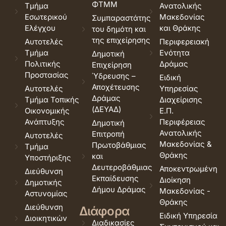
ΦΤΜΜ
Τμήμα
Ανατολικής
Εσωτερικού
Μακεδονίας
Συμπαραστάτης
Ελέγχου
και Θράκης
του δημότη και
της επιχείρησης
Αυτοτελές
Περιφερειακή
Τμήμα
Ενότητα
Δημοτική
Πολιτικής
Δράμας
Επιχείρηση
Προστασίας
Ύδρευσης –
Ειδική
Αποχέτευσης
Αυτοτελές
Υπηρεσίας
Δράμας
Τμήμα Τοπικής
Διαχείρισης
(ΔΕΥΑΔ)
Οικονομικής
Ε.Π.
Ανάπτυξης
Περιφέρειας
Δημοτική
Ανατολικής
Επιτροπή
Αυτοτελές
Μακεδονίας &
Πρωτοβάθμιας
Τμήμα
Θράκης
και
Υποστήριξης
Δευτεροβάθμιας
Αποκεντρωμένη
Διεύθυνση
Εκπαίδευσης
Διοίκηση
Δημοτικής
Δήμου Δράμας
Μακεδονίας -
Αστυνομίας
Θράκης
Διεύθυνση
Διάφορα
Ειδική Υπηρεσία
Διοικητικών
Διαδικασίες