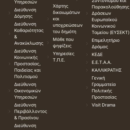
Συντονισμού και
Υπηρεσιών
Χάρτης
Παρακολούθησης
Διεύθυνση
δικαιωμάτων
Δράσεων
Δόμησης
και
Ευρωπαϊκού
Διεύθυνση
υποχρεώσεων
Κοινωνικού
Καθαριότητας
του δημότη
Ταμείου (ΕΥΣΕΚΤ)
&
Μάθε που
Επιμελητήριο
Ανακύκλωσης
ψηφίζεις
Δράμας
Διεύθυνση
Υπηρεσίες
ΚΕΔΕ
Κοινωνικής
Τ.Π.Ε.
Ε.Ε.Τ.Α.Α.
Προστασίας,
Παιδείας και
ΚΑΛΛΙΚΡΑΤΗΣ
Πολιτισμού
Γενική
Διεύθυνση
Γραμματεία
Οικονομικών
Πολιτικής
Υπηρεσιών
Προστασίας
Διεύθυνση
Visit Drama
Περιβάλλοντος
& Πρασίνου
Διεύθυνση