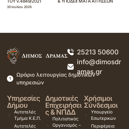
ΤΟΥ ν.4849/2021 & ΥΠΟΔΕΙΓΜΑΤΑ ΑΙΤΗΣΕΩΝ
30 Ιουλίου 2026
25213 50600
info@dimosdr
amas.gr
Ωράριο λειτουργίας δημοτικών
υπηρεσιών
Υπηρεσίες
Δημοτικές
Χρήσιμοι
Δήμου
Επιχειρήσει
Σύνδεσμοι
ς & ΝΠΔΔ
Αυτοτελές
Υπουργείο
Τμήμα Κ.Ε.Π.
Εσωτερικών
Πολιτιστικός
Οργανισμός –
Αυτοτελές
Περιφέρεια