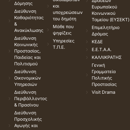
Δράσεων
Δόμησης
και
Ευρωπαϊκού
Διεύθυνση
υποχρεώσεων
Κοινωνικού
Καθαριότητας
του δημότη
Ταμείου (ΕΥΣΕΚΤ)
&
Μάθε που
Επιμελητήριο
Ανακύκλωσης
ψηφίζεις
Δράμας
Διεύθυνση
Υπηρεσίες
ΚΕΔΕ
Κοινωνικής
Τ.Π.Ε.
Ε.Ε.Τ.Α.Α.
Προστασίας,
Παιδείας και
ΚΑΛΛΙΚΡΑΤΗΣ
Πολιτισμού
Γενική
Διεύθυνση
Γραμματεία
Οικονομικών
Πολιτικής
Υπηρεσιών
Προστασίας
Διεύθυνση
Visit Drama
Περιβάλλοντος
& Πρασίνου
Διεύθυνση
Προσχολικής
Αγωγής και