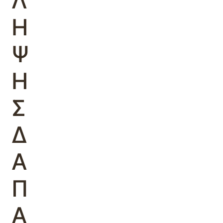
Λ
Η
Ψ
Η
Σ
Δ
Α
Π
Α