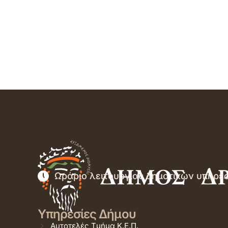
Ωράριο λειτουργίας δημοτικών υπηρε
Υπηρεσίες Δήμου
Αυτοτελές Τμήμα Κ.Ε.Π.