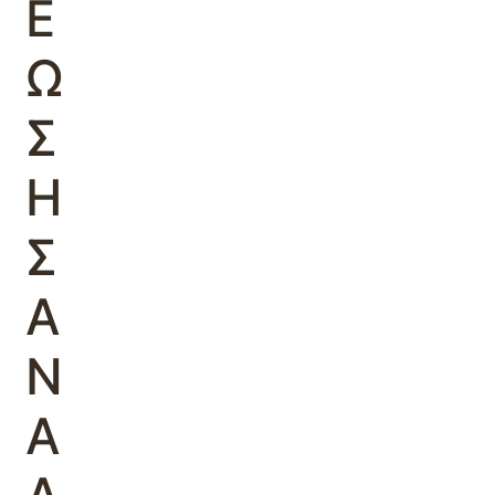
Ε
Ω
Σ
Η
Σ
Α
Ν
Α