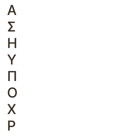
Α
Σ
Η
Υ
Π
Ο
Χ
Ρ