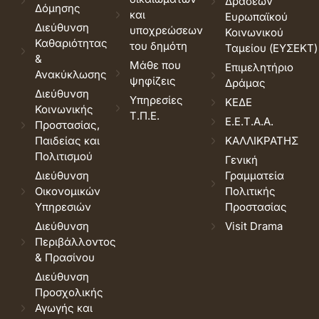
Δράσεων
Δόμησης
και
Ευρωπαϊκού
Διεύθυνση
υποχρεώσεων
Κοινωνικού
Καθαριότητας
του δημότη
Ταμείου (ΕΥΣΕΚΤ)
&
Μάθε που
Επιμελητήριο
Ανακύκλωσης
ψηφίζεις
Δράμας
Διεύθυνση
Υπηρεσίες
ΚΕΔΕ
Κοινωνικής
Τ.Π.Ε.
Ε.Ε.Τ.Α.Α.
Προστασίας,
Παιδείας και
ΚΑΛΛΙΚΡΑΤΗΣ
Πολιτισμού
Γενική
Διεύθυνση
Γραμματεία
Οικονομικών
Πολιτικής
Υπηρεσιών
Προστασίας
Διεύθυνση
Visit Drama
Περιβάλλοντος
& Πρασίνου
Διεύθυνση
Προσχολικής
Αγωγής και