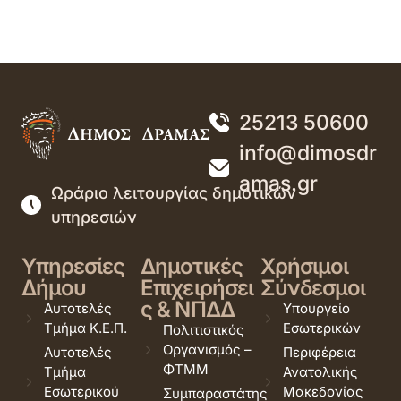
25213 50600
info@dimosdr
amas.gr
Ωράριο λειτουργίας δημοτικών
υπηρεσιών
Υπηρεσίες
Δημοτικές
Χρήσιμοι
Δήμου
Επιχειρήσει
Σύνδεσμοι
ς & ΝΠΔΔ
Αυτοτελές
Υπουργείο
Τμήμα Κ.Ε.Π.
Εσωτερικών
Πολιτιστικός
Οργανισμός –
Αυτοτελές
Περιφέρεια
ΦΤΜΜ
Τμήμα
Ανατολικής
Εσωτερικού
Μακεδονίας
Συμπαραστάτης