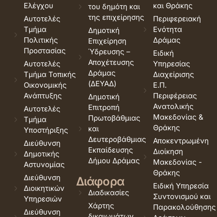
Ελέγχου
και Θράκης
του δημότη και
της επιχείρησης
Αυτοτελές
Περιφερειακή
Τμήμα
Ενότητα
Δημοτική
Πολιτικής
Δράμας
Επιχείρηση
Προστασίας
Ύδρευσης –
Ειδική
Αποχέτευσης
Αυτοτελές
Υπηρεσίας
Δράμας
Τμήμα Τοπικής
Διαχείρισης
(ΔΕΥΑΔ)
Οικονομικής
Ε.Π.
Ανάπτυξης
Περιφέρειας
Δημοτική
Ανατολικής
Επιτροπή
Αυτοτελές
Μακεδονίας &
Πρωτοβάθμιας
Τμήμα
Θράκης
και
Υποστήριξης
Δευτεροβάθμιας
Αποκεντρωμένη
Διεύθυνση
Εκπαίδευσης
Διοίκηση
Δημοτικής
Δήμου Δράμας
Μακεδονίας -
Αστυνομίας
Θράκης
Διεύθυνση
Διάφορα
Ειδική Υπηρεσία
Διοικητικών
Διαδικασίες
Συντονισμού και
Υπηρεσιών
Χάρτης
Παρακολούθησης
Διεύθυνση
δικαιωμάτων